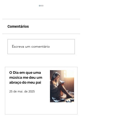
Comentários
Criança de 2 anos
Operação especia
Escreva um comentário
morre em capotamento
reforça seguranç
na Zona Rural de Ibiá
BR-365 e na
RomeiroVia duran
período de
peregrinação par
O Dia em que uma
Romaria
música me deu um
abraço do meu pai
25 de mai. de 2025