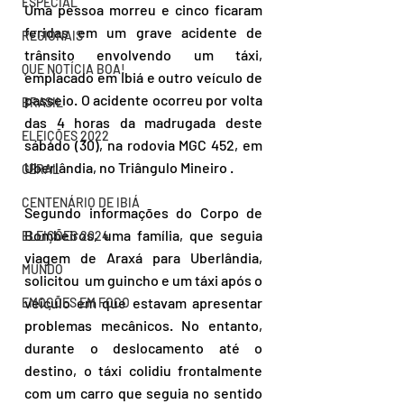
ESPECIAL
Uma pessoa morreu e cinco ficaram 
feridas em um grave acidente de 
REGIONAIS
trânsito envolvendo um táxi, 
QUE NOTÍCIA BOA!
emplacado em Ibiá e outro veículo de 
passeio. O acidente ocorreu por volta 
BRASIL
das 4 horas da madrugada deste 
ELEIÇÕES 2022
sábado (30), na rodovia MGC 452, em 
Uberlândia, no Triângulo Mineiro .
GERAL
CENTENÁRIO DE IBIÁ
Segundo informações do Corpo de 
Bombeiros, uma família, que seguia 
ELEIÇÕES 2024
viagem de Araxá para Uberlândia, 
MUNDO
solicitou  um guincho e um táxi após o 
veículo em que estavam apresentar 
EMOÇÕES EM FOCO
problemas mecânicos. No entanto, 
durante o deslocamento até o 
destino, o táxi colidiu frontalmente 
com um carro que seguia no sentido 