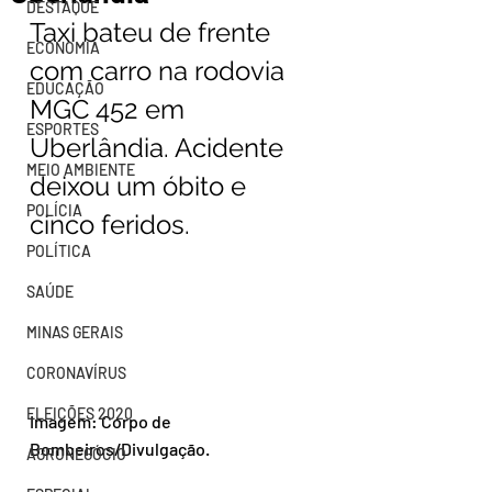
DESTAQUE
Taxi bateu de frente 
ECONOMIA
com carro na rodovia 
EDUCAÇÃO
MGC 452 em 
ESPORTES
Uberlândia. Acidente 
MEIO AMBIENTE
deixou um óbito e 
POLÍCIA
cinco feridos.
POLÍTICA
SAÚDE
MINAS GERAIS
CORONAVÍRUS
ELEIÇÕES 2020
Imagem: Corpo de 
Bombeiros/Divulgação.
AGRONEGÓCIO