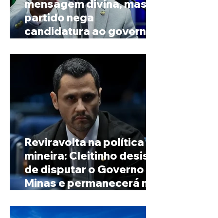
mensagem divina, mas
partido nega
candidatura ao governo
de Minas
Reviravolta na política
mineira: Cleitinho desiste
de disputar o Governo de
Minas e permanecerá no
Senado