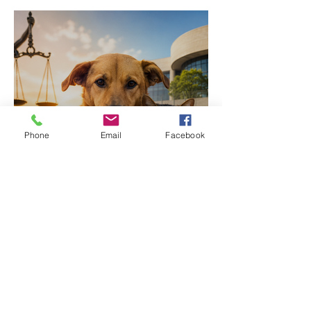
Phone
Email
Facebook
STF reforça dever dos
municípios na proteção
de animais abandonados
e vítimas de maus-tratos