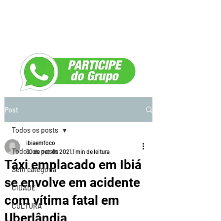
Post
Todos os posts
ibiaemfoco
Todos os posts
30 de out. de 2021
1 min de leitura
Táxi emplacado em Ibiá
Sem categoria
se envolve em acidente
CIDADE
com vítima fatal em
CULTURA
Uberlândia