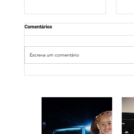
Comentários
Escreva um comentário
Jovem desaparece no Rio
Cam
Quebra-Anzol em Ibiá
com
(27)