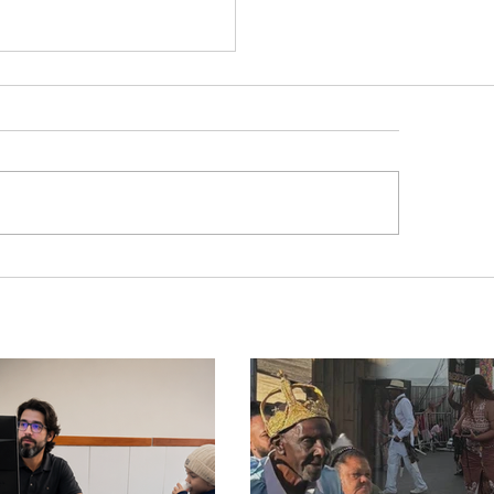
panhas eleitorais
eçam neste domingo
; veja as regras