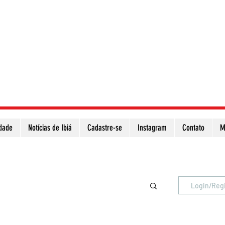
idade
Notícias de Ibiá
Cadastre-se
Instagram
Contato
M
Atualize a página para ver as novas notícias
Login/Reg