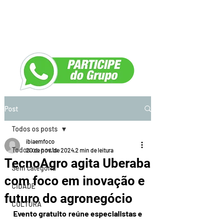
Post
Todos os posts
ibiaemfoco
Todos os posts
20 de nov. de 2024
2 min de leitura
TecnoAgro agita Uberaba
Sem categoria
com foco em inovação e
CIDADE
futuro do agronegócio
CULTURA
Evento gratuito reúne especialistas e 