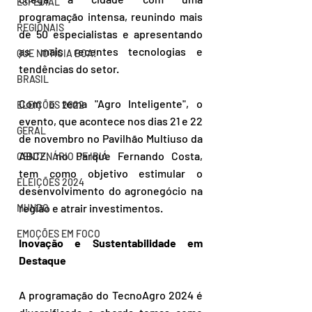
ESPECIAL
programação intensa, reunindo mais 
REGIONAIS
de 50 especialistas e apresentando 
as mais recentes tecnologias e 
QUE NOTÍCIA BOA!
tendências do setor.
BRASIL
Com o tema "Agro Inteligente", o 
ELEIÇÕES 2022
evento, que acontece nos dias 21 e 22 
GERAL
de novembro no Pavilhão Multiuso da 
ABCZ, no Parque Fernando Costa, 
CENTENÁRIO DE IBIÁ
tem como objetivo estimular o 
ELEIÇÕES 2024
desenvolvimento do agronegócio na 
região e atrair investimentos.
MUNDO
EMOÇÕES EM FOCO
Inovação e Sustentabilidade em 
Destaque
A programação do TecnoAgro 2024 é 