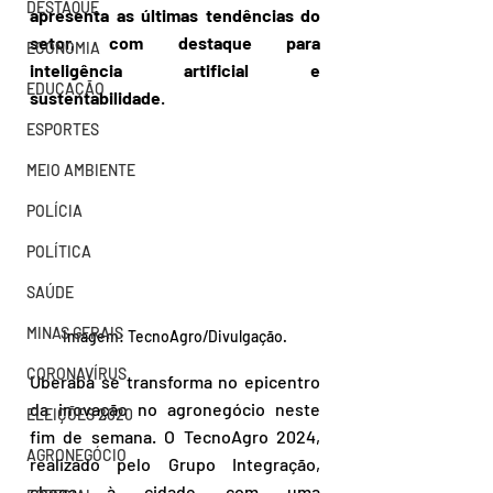
DESTAQUE
apresenta as últimas tendências do 
setor, com destaque para 
ECONOMIA
inteligência artificial e 
EDUCAÇÃO
sustentabilidade
.
ESPORTES
MEIO AMBIENTE
POLÍCIA
POLÍTICA
SAÚDE
MINAS GERAIS
Imagem: TecnoAgro/Divulgação.
CORONAVÍRUS
Uberaba se transforma no epicentro 
da inovação no agronegócio neste 
ELEIÇÕES 2020
fim de semana. O TecnoAgro 2024, 
AGRONEGÓCIO
realizado pelo Grupo Integração, 
chega à cidade com uma 