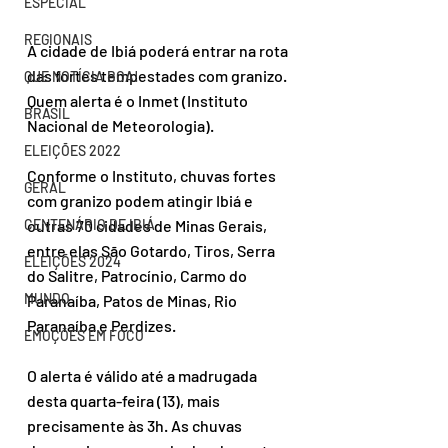
ESPECIAL
REGIONAIS
A cidade de Ibiá poderá entrar na rota 
das fortes tempestades com granizo. 
QUE NOTÍCIA BOA!
Quem alerta é o Inmet (Instituto 
BRASIL
Nacional de Meteorologia). 
ELEIÇÕES 2022
Conforme o Instituto, chuvas fortes 
GERAL
com granizo podem atingir Ibiá e 
outras 70 cidades de Minas Gerais, 
CENTENÁRIO DE IBIÁ
entre elas São Gotardo, Tiros, Serra 
ELEIÇÕES 2024
do Salitre, Patrocínio, Carmo do 
MUNDO
Paranaíba, Patos de Minas, Rio 
Paranaíba e Perdizes. 
EMOÇÕES EM FOCO
O alerta é válido até a madrugada 
desta quarta-feira (13), mais 
precisamente às 3h. As chuvas 