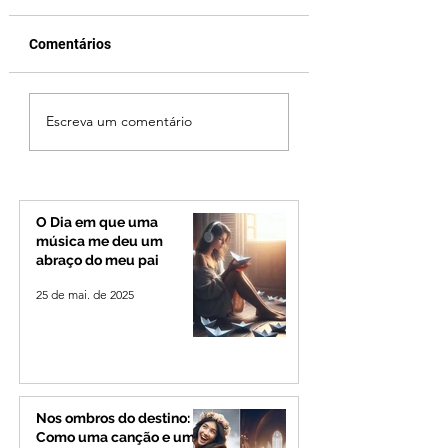
Comentários
Patrocínio realiza
Ciclone bomba no
Escreva um comentário
primeiras cirurgias de
deve provocar ra
reversão de colostomia
de vento e calor
pelo SUS e reduz fila de
extremo no Triâng
espera
Alto Paranaíba
O Dia em que uma
música me deu um
abraço do meu pai
25 de mai. de 2025
Nos ombros do destino:
Como uma canção e um