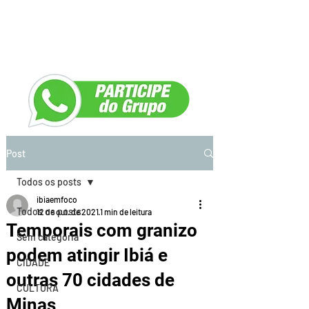
Post
Todos os posts
ibiaemfoco
Todos os posts
12 de out. de 2021
1 min de leitura
Temporais com granizo
Sem categoria
podem atingir Ibiá e
CIDADE
outras 70 cidades de
CULTURA
Minas