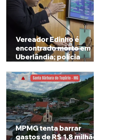
Vereador Edinho é
encontrado morto em
Uberlândia; polícia
investiga o caso
MPMG tenta barrar
gastos de R$ 1,8 milhão