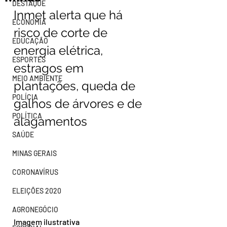
DESTAQUE
Inmet alerta que há 
ECONOMIA
risco de corte de 
EDUCAÇÃO
energia elétrica, 
ESPORTES
estragos em 
MEIO AMBIENTE
plantações, queda de 
POLÍCIA
galhos de árvores e de 
POLÍTICA
alagamentos
SAÚDE
MINAS GERAIS
CORONAVÍRUS
ELEIÇÕES 2020
AGRONEGÓCIO
Imagem ilustrativa