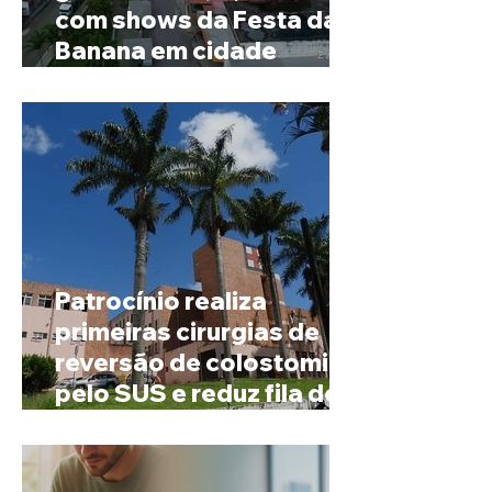
com shows da Festa da
Banana em cidade
mineira de pouco mais de
4 mil habitantes
Patrocínio realiza
primeiras cirurgias de
reversão de colostomia
pelo SUS e reduz fila de
espera