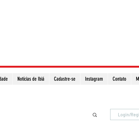
idade
Notícias de Ibiá
Cadastre-se
Instagram
Contato
M
Atualize a página para ver as novas notícias
Login/Reg