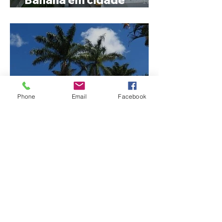
Banana em cidade
mineira de pouco mais de
4 mil habitantes
Phone
Email
Facebook
Patrocínio realiza
primeiras cirurgias de
reversão de colostomia
pelo SUS e reduz fila de
espera