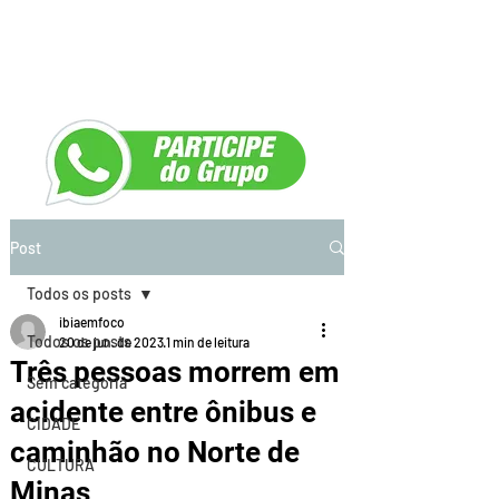
Post
Todos os posts
ibiaemfoco
Todos os posts
20 de jun. de 2023
1 min de leitura
Três pessoas morrem em
Sem categoria
acidente entre ônibus e
CIDADE
caminhão no Norte de
CULTURA
Minas