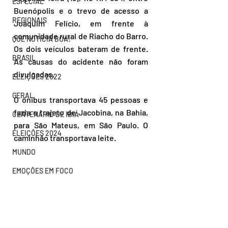
ESPECIAL
Buenópolis e o trevo de acesso a 
REGIONAIS
Joaquim Felício, em frente à 
comunidade rural de Riacho do Barro. 
QUE NOTÍCIA BOA!
Os dois veículos bateram de frente. 
BRASIL
As causas do acidente não foram 
divulgadas.
ELEIÇÕES 2022
GERAL
O ônibus transportava 45 pessoas e 
fazia o trajeto de Jacobina, na Bahia, 
CENTENÁRIO DE IBIÁ
para São Mateus, em São Paulo. O 
ELEIÇÕES 2024
caminhão transportava leite. 
MUNDO
EMOÇÕES EM FOCO