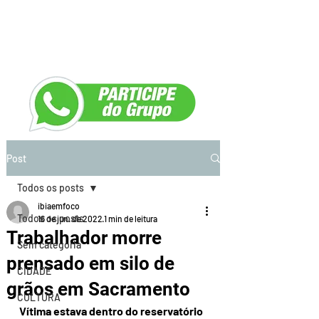
Post
Todos os posts
ibiaemfoco
Todos os posts
16 de jun. de 2022
1 min de leitura
Trabalhador morre
Sem categoria
prensado em silo de
CIDADE
grãos em Sacramento
CULTURA
Vítima estava dentro do reservatório 