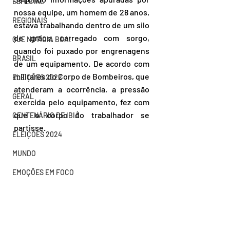
ESPECIAL
nossa equipe, um homem de 28 anos, 
REGIONAIS
estava trabalhando dentro de um silo 
de grãos, carregado com sorgo, 
QUE NOTÍCIA BOA!
quando foi puxado por engrenagens 
BRASIL
de um equipamento. De acordo com 
militares do Corpo de Bombeiros, que 
ELEIÇÕES 2022
atenderam a ocorrência, a pressão 
GERAL
exercida pelo equipamento, fez com 
que o corpo do trabalhador se 
CENTENÁRIO DE IBIÁ
partisse.
ELEIÇÕES 2024
MUNDO
EMOÇÕES EM FOCO