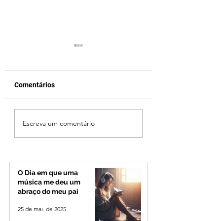
Comentários
Operação especial
Uberlândia em lut
Escreva um comentário
reforça segurança na
morre, aos 80 ano
BR-365 e na
Odelmo Leão, ex-
RomeiroVia durante
prefeito e líder po
período de
que marcou o Tri
peregrinação para
Mineiro
O Dia em que uma
Romaria
música me deu um
abraço do meu pai
25 de mai. de 2025