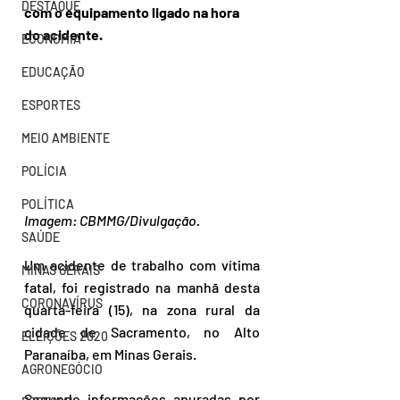
DESTAQUE
com o equipamento ligado na hora 
do acidente.
ECONOMIA
EDUCAÇÃO
ESPORTES
MEIO AMBIENTE
POLÍCIA
POLÍTICA
Imagem: CBMMG/Divulgação.
SAÚDE
Um acidente de trabalho com vítima 
MINAS GERAIS
fatal, foi registrado na manhã desta 
CORONAVÍRUS
quarta-feira (15), na zona rural da 
cidade de Sacramento, no Alto 
ELEIÇÕES 2020
Paranaíba, em Minas Gerais.
AGRONEGÓCIO
Segundo informações apuradas por 