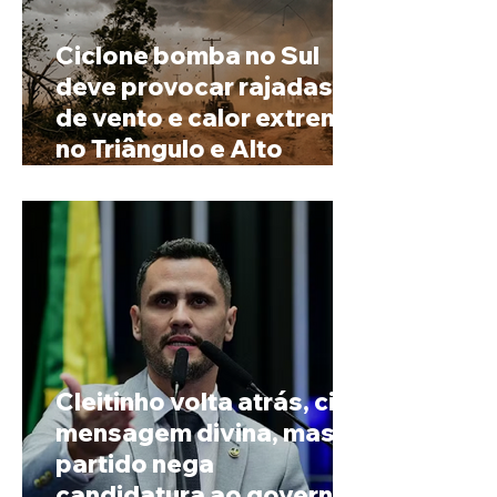
Ciclone bomba no Sul
deve provocar rajadas
de vento e calor extremo
no Triângulo e Alto
Paranaíba
Cleitinho volta atrás, cita
mensagem divina, mas
partido nega
candidatura ao governo