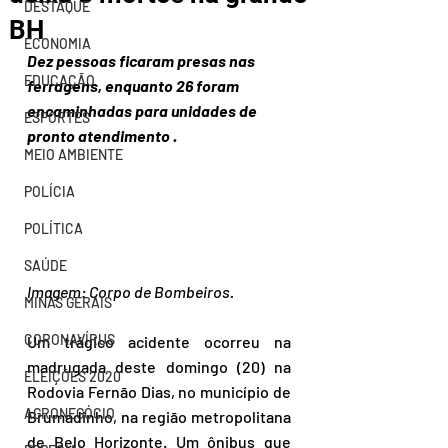
DESTAQUE
BH
ECONOMIA
Dez pessoas ficaram presas nas 
EDUCAÇÃO
ferragens, enquanto 26 foram 
encaminhadas para unidades de 
ESPORTES
pronto atendimento .
MEIO AMBIENTE
POLÍCIA
POLÍTICA
SAÚDE
Imagem: Corpo de Bombeiros.
MINAS GERAIS
CORONAVÍRUS
Um trágico acidente ocorreu na 
madrugada deste domingo (20) na 
ELEIÇÕES 2020
Rodovia Fernão Dias, no município de 
AGRONEGÓCIO
Brumadinho, na região metropolitana 
de Belo Horizonte. Um ônibus que 