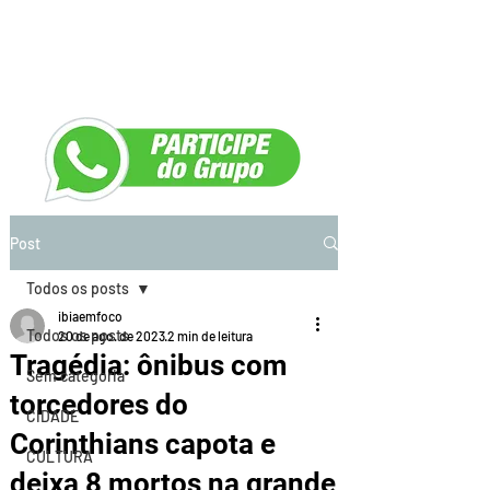
Post
Todos os posts
ibiaemfoco
Todos os posts
20 de ago. de 2023
2 min de leitura
Tragédia: ônibus com
Sem categoria
torcedores do
CIDADE
Corinthians capota e
CULTURA
deixa 8 mortos na grande