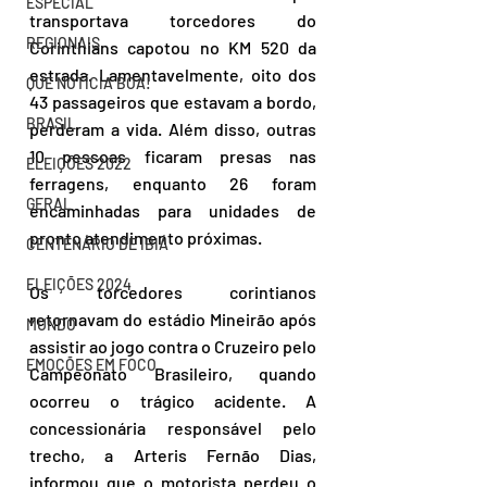
ESPECIAL
transportava torcedores do 
REGIONAIS
Corinthians capotou no KM 520 da 
estrada. Lamentavelmente, oito dos 
QUE NOTÍCIA BOA!
43 passageiros que estavam a bordo, 
BRASIL
perderam a vida. Além disso, outras 
10 pessoas ficaram presas nas 
ELEIÇÕES 2022
ferragens, enquanto 26 foram 
GERAL
encaminhadas para unidades de 
pronto atendimento próximas.
CENTENÁRIO DE IBIÁ
ELEIÇÕES 2024
Os torcedores corintianos 
retornavam do estádio Mineirão após 
MUNDO
assistir ao jogo contra o Cruzeiro pelo 
EMOÇÕES EM FOCO
Campeonato Brasileiro, quando 
ocorreu o trágico acidente. A 
concessionária responsável pelo 
trecho, a Arteris Fernão Dias, 
informou que o motorista perdeu o 