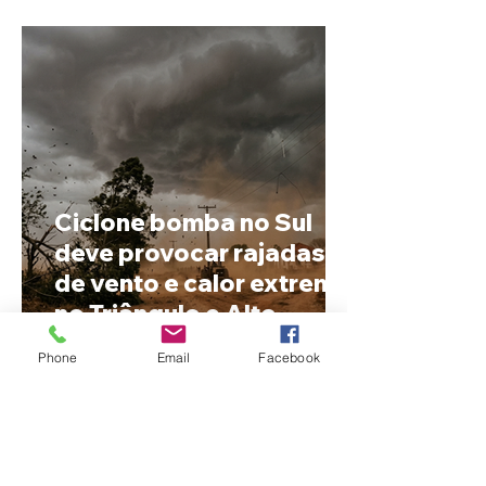
possível mudar o
prenome
Ciclone bomba no Sul
deve provocar rajadas
de vento e calor extremo
no Triângulo e Alto
Paranaíba
Phone
Email
Facebook