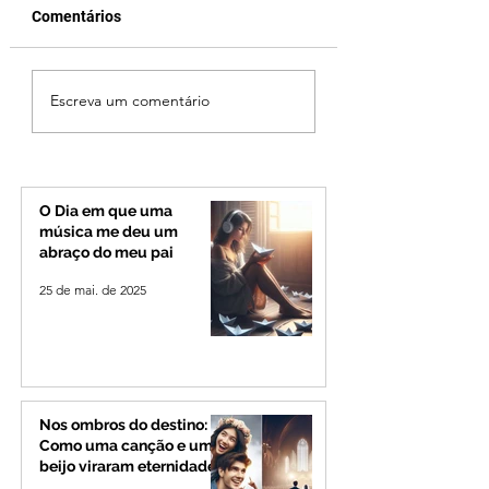
Comentários
Cleitinho volta atrás,
Reviravolta na pol
Escreva um comentário
cita mensagem divina,
mineira: Cleitinho
mas partido nega
desiste de disputa
candidatura ao governo
Governo de Minas
de Minas
permanecerá no
Senado
O Dia em que uma
música me deu um
abraço do meu pai
25 de mai. de 2025
Nos ombros do destino:
Como uma canção e um
beijo viraram eternidade