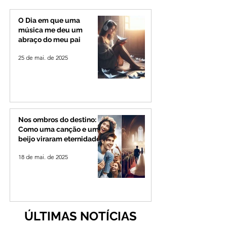
de Minas
permanecerá no
Senado
O Dia em que uma
música me deu um
abraço do meu pai
25 de mai. de 2025
Nos ombros do destino:
Como uma canção e um
beijo viraram eternidade
18 de mai. de 2025
ÚLTIMAS NOTÍCIAS