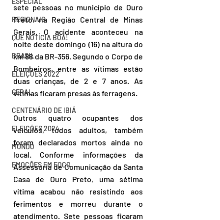
ESPECIAL
sete pessoas no município de Ouro 
Preto, na Região Central de Minas 
REGIONAIS
Gerais. O acidente aconteceu na 
QUE NOTÍCIA BOA!
noite deste domingo (16) na altura do 
BRASIL
km 88 da BR-356. Segundo o Corpo de 
Bombeiros, entre as vítimas estão 
ELEIÇÕES 2022
duas crianças, de 2 e 7 anos. As 
GERAL
vítimas ficaram presas às ferragens.
CENTENÁRIO DE IBIÁ
Outros quatro ocupantes dos 
ELEIÇÕES 2024
veículos, todos adultos, também 
foram declarados mortos ainda no 
MUNDO
local. Conforme informações da 
EMOÇÕES EM FOCO
Assessoria de Comunicação da Santa 
Casa de Ouro Preto, uma sétima 
vítima acabou não resistindo aos 
ferimentos e morreu durante o 
atendimento. Sete pessoas ficaram 