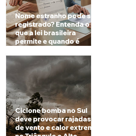
Nome estranho pode ser
registrado? Entenda o
que a lei brasileira
permite e quando é
possível mudar o
prenome
Ciclone bomba no Sul
deve provocar rajadas
de vento e calor extremo