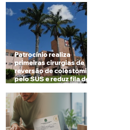
Patrocínio realiza
primeiras cirurgias de
reversão de colostomia
pelo SUS e reduz fila de
espera