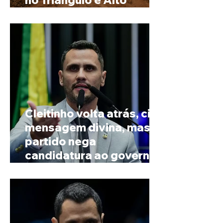
no Triângulo e Alto
Paranaíba
Cleitinho volta atrás, cita
mensagem divina, mas
partido nega
candidatura ao governo
de Minas