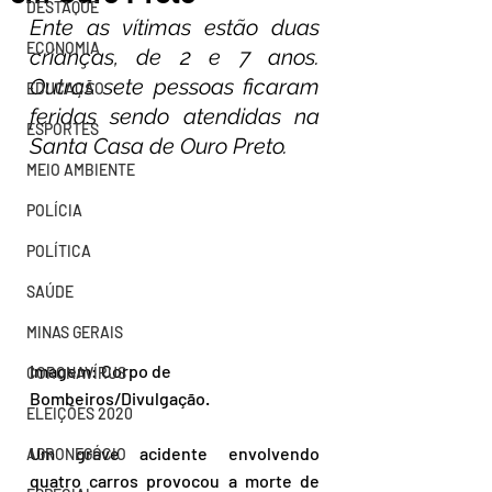
DESTAQUE
Ente as vítimas estão duas 
ECONOMIA
crianças, de 2 e 7 anos. 
Outras sete pessoas ficaram 
EDUCAÇÃO
feridas sendo atendidas na 
ESPORTES
Santa Casa de Ouro Preto.
MEIO AMBIENTE
POLÍCIA
POLÍTICA
SAÚDE
MINAS GERAIS
Imagem: Corpo de 
CORONAVÍRUS
Bombeiros/Divulgação.
ELEIÇÕES 2020
Um grave acidente envolvendo 
AGRONEGÓCIO
quatro carros provocou a morte de 