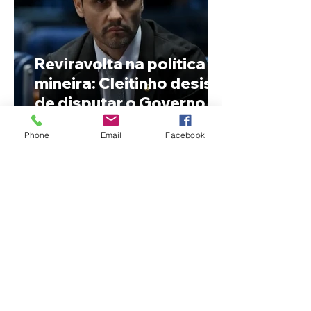
Reviravolta na política
mineira: Cleitinho desiste
de disputar o Governo de
Minas e permanecerá no
Phone
Email
Facebook
Senado
Fechamento da Ponte
Quinca Mariano muda