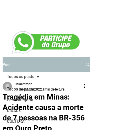
Post
Todos os posts
ibiaemfoco
Todos os posts
17 de out. de 2022
1 min de leitura
Tragédia em Minas:
Sem categoria
Acidente causa a morte
CIDADE
de 7 pessoas na BR-356
CULTURA
em Ouro Preto