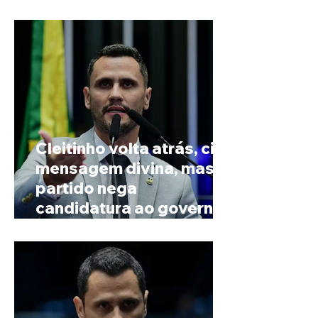
Paranaíba
Cleitinho volta atrás, cita
mensagem divina, mas
partido nega
candidatura ao governo
de Minas