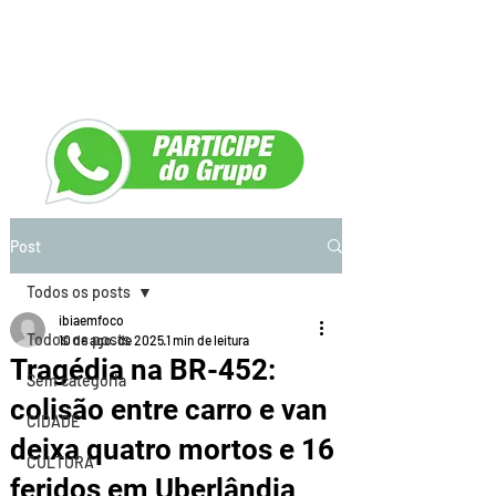
Post
Todos os posts
ibiaemfoco
Todos os posts
10 de ago. de 2025
1 min de leitura
Tragédia na BR-452:
Sem categoria
colisão entre carro e van
CIDADE
deixa quatro mortos e 16
CULTURA
feridos em Uberlândia