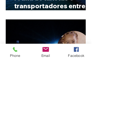
transportadores entre
Minas e Goiás
Phone
Email
Facebook
Criança de 2 anos morre
em capotamento na Zona
Rural de Ibiá