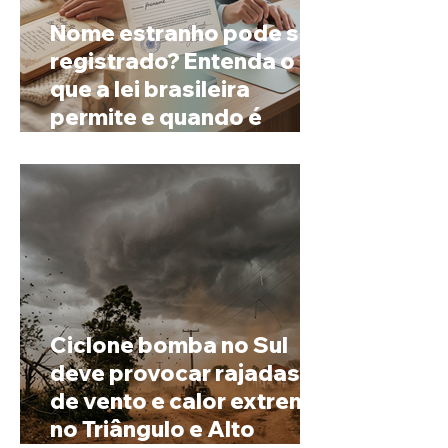
Nome estranho pode ser
registrado? Entenda o
que a lei brasileira
permite e quando é
possível mudar o
prenome
Ciclone bomba no Sul
deve provocar rajadas
de vento e calor extremo
no Triângulo e Alto