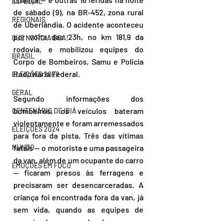
ESPECIAL
de sábado (9), na BR-452, zona rural 
REGIONAIS
de Uberlândia. O acidente aconteceu 
por volta das 23h, no km 181,9 da 
QUE NOTÍCIA BOA!
rodovia, e mobilizou equipes do 
BRASIL
Corpo de Bombeiros, Samu e Polícia 
Rodoviária Federal.
ELEIÇÕES 2022
GERAL
Segundo informações dos 
bombeiros, os veículos bateram 
CENTENÁRIO DE IBIÁ
violentamente e foram arremessados 
ELEIÇÕES 2024
para fora da pista. Três das vítimas 
fatais — o motorista e uma passageira 
MUNDO
da van, além de um ocupante do carro 
EMOÇÕES EM FOCO
— ficaram presos às ferragens e 
precisaram ser desencarceradas. A 
criança foi encontrada fora da van, já 
sem vida, quando as equipes de 