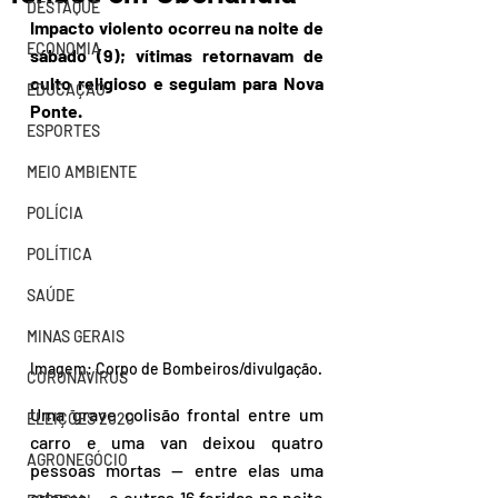
DESTAQUE
Impacto violento ocorreu na noite de 
ECONOMIA
sábado (9); vítimas retornavam de 
culto religioso e seguiam para Nova 
EDUCAÇÃO
Ponte.
ESPORTES
MEIO AMBIENTE
POLÍCIA
POLÍTICA
SAÚDE
MINAS GERAIS
Imagem: Corpo de Bombeiros/divulgação.
CORONAVÍRUS
Uma grave colisão frontal entre um 
ELEIÇÕES 2020
carro e uma van deixou quatro 
AGRONEGÓCIO
pessoas mortas — entre elas uma 
criança — e outras 16 feridas na noite 