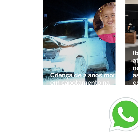
I
a
n
Criança de 2 anos morre
a
em capotamento na
e
Zona Rural de Ibiá
c
r