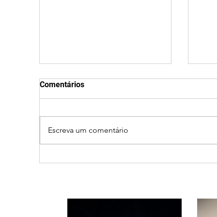
Comentários
Escreva um comentário
Jovem de 24 anos é morto
Ver
após briga durante luau no
enc
município de Rio Paranaíba
Uber
inve