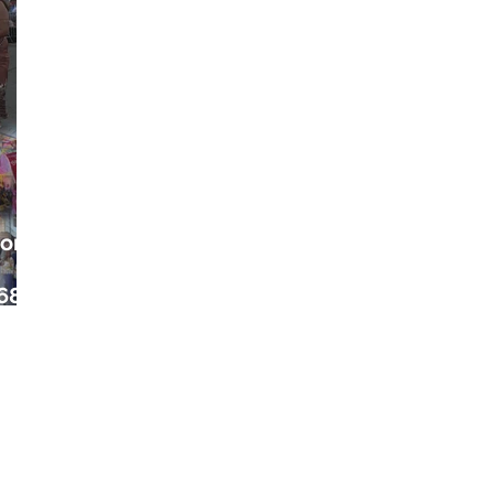
ora
68