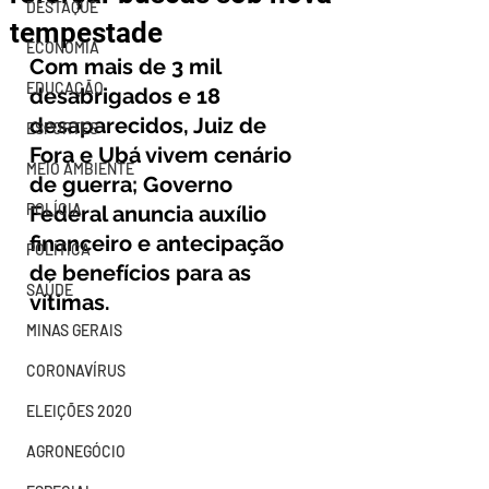
DESTAQUE
tempestade
ECONOMIA
Com mais de 3 mil 
EDUCAÇÃO
desabrigados e 18 
desaparecidos, Juiz de 
ESPORTES
Fora e Ubá vivem cenário 
MEIO AMBIENTE
de guerra; Governo 
POLÍCIA
Federal anuncia auxílio 
financeiro e antecipação 
POLÍTICA
de benefícios para as 
SAÚDE
vítimas.
MINAS GERAIS
CORONAVÍRUS
ELEIÇÕES 2020
AGRONEGÓCIO