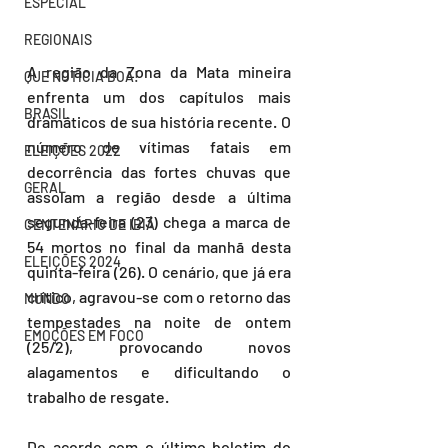
ESPECIAL
REGIONAIS
A região da Zona da Mata mineira 
QUE NOTÍCIA BOA!
enfrenta um dos capítulos mais 
BRASIL
dramáticos de sua história recente. O 
número de vítimas fatais em 
ELEIÇÕES 2022
decorrência das fortes chuvas que 
GERAL
assolam a região desde a última 
segunda-feira (23) chega a marca de 
CENTENÁRIO DE IBIÁ
54 mortos no final da manhã desta 
ELEIÇÕES 2024
quinta-feira (26). O cenário, que já era 
crítico, agravou-se com o retorno das 
MUNDO
tempestades na noite de ontem 
EMOÇÕES EM FOCO
(25/2), provocando novos 
alagamentos e dificultando o 
trabalho de resgate.
De acordo com o último boletim do 