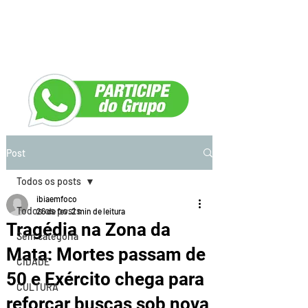
Post
Todos os posts
ibiaemfoco
Todos os posts
26 de fev.
2 min de leitura
Tragédia na Zona da
Sem categoria
Mata: Mortes passam de
CIDADE
50 e Exército chega para
CULTURA
reforçar buscas sob nova