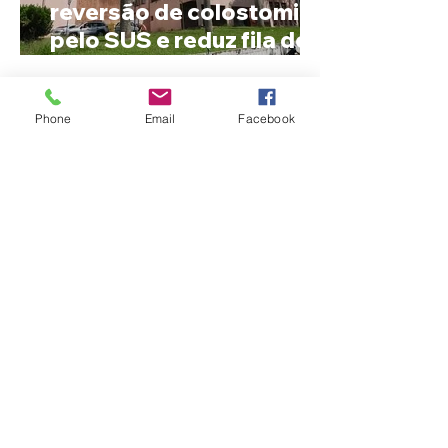
reversão de colostomia
pelo SUS e reduz fila de
espera
Phone
Email
Facebook
Nome estranho pode ser
registrado? Entenda o
que a lei brasileira
permite e quando é
possível mudar o
prenome