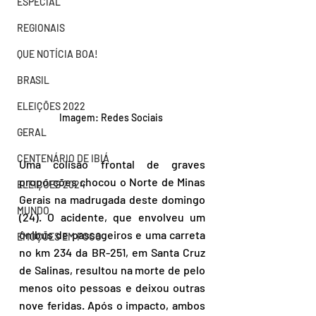
ESPECIAL
REGIONAIS
QUE NOTÍCIA BOA!
BRASIL
ELEIÇÕES 2022
Imagem: Redes Sociais 
GERAL
CENTENÁRIO DE IBIÁ
Uma colisão frontal de graves 
proporções chocou o Norte de Minas 
ELEIÇÕES 2024
Gerais na madrugada deste domingo 
MUNDO
(24). O acidente, que envolveu um 
ônibus de passageiros e uma carreta 
EMOÇÕES EM FOCO
no km 234 da BR-251, em Santa Cruz 
de Salinas, resultou na morte de pelo 
menos oito pessoas e deixou outras 
nove feridas. Após o impacto, ambos 