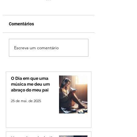
Comentários
Cleitinho volta atrás,
Reviravolta na pol
Escreva um comentário
cita mensagem divina,
mineira: Cleitinho
mas partido nega
desiste de disputa
candidatura ao governo
Governo de Minas
de Minas
permanecerá no
Senado
O Dia em que uma
música me deu um
abraço do meu pai
25 de mai. de 2025