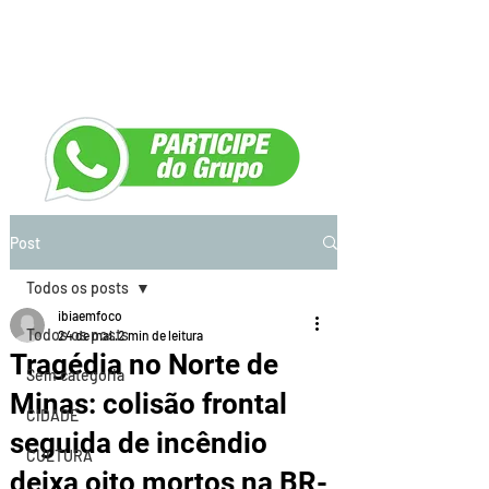
Post
Todos os posts
ibiaemfoco
Todos os posts
24 de mai.
2 min de leitura
Tragédia no Norte de
Sem categoria
Minas: colisão frontal
CIDADE
seguida de incêndio
CULTURA
deixa oito mortos na BR-