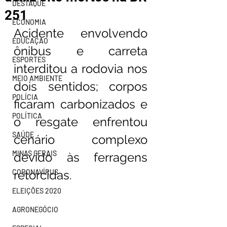
DESTAQUE
251
ECONOMIA
Acidente envolvendo 
EDUCAÇÃO
ônibus e carreta 
ESPORTES
interditou a rodovia nos 
MEIO AMBIENTE
dois sentidos; corpos 
POLÍCIA
ficaram carbonizados e 
POLÍTICA
o resgate enfrentou 
SAÚDE
cenário complexo 
MINAS GERAIS
devido às ferragens 
CORONAVÍRUS
retorcidas.
ELEIÇÕES 2020
AGRONEGÓCIO