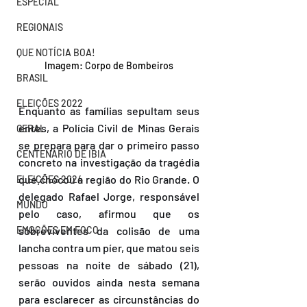
ESPECIAL
REGIONAIS
QUE NOTÍCIA BOA!
Imagem: Corpo de Bombeiros
BRASIL
ELEIÇÕES 2022
Enquanto as famílias sepultam seus 
entes, a Polícia Civil de Minas Gerais 
GERAL
se prepara para dar o primeiro passo 
CENTENÁRIO DE IBIÁ
concreto na investigação da tragédia 
que chocou a região do Rio Grande. O 
ELEIÇÕES 2024
delegado Rafael Jorge, responsável 
MUNDO
pelo caso, afirmou que os 
sobreviventes da colisão de uma 
EMOÇÕES EM FOCO
lancha contra um píer, que matou seis 
pessoas na noite de sábado (21), 
serão ouvidos ainda nesta semana 
para esclarecer as circunstâncias do 