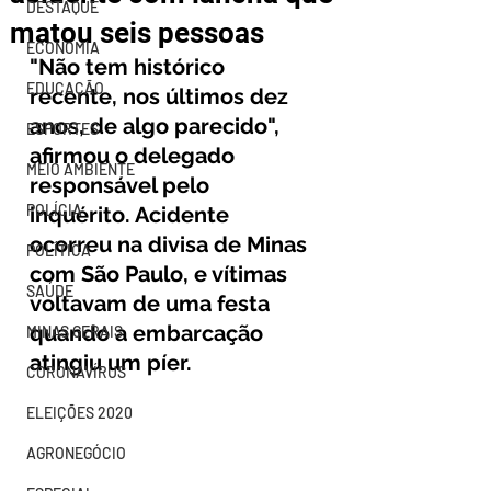
DESTAQUE
matou seis pessoas
ECONOMIA
"Não tem histórico 
EDUCAÇÃO
recente, nos últimos dez 
anos, de algo parecido", 
ESPORTES
afirmou o delegado 
MEIO AMBIENTE
responsável pelo 
POLÍCIA
inquérito. Acidente 
ocorreu na divisa de Minas 
POLÍTICA
com São Paulo, e vítimas 
SAÚDE
voltavam de uma festa 
quando a embarcação 
MINAS GERAIS
atingiu um píer.
CORONAVÍRUS
ELEIÇÕES 2020
AGRONEGÓCIO