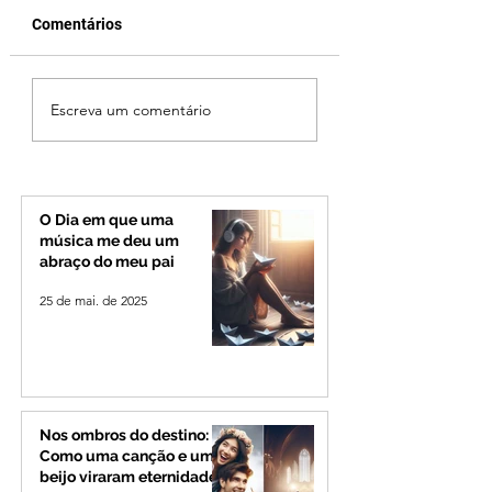
Comentários
Cleitinho volta atrás,
Reviravolta na pol
Escreva um comentário
cita mensagem divina,
mineira: Cleitinho
mas partido nega
desiste de disputa
candidatura ao governo
Governo de Minas
de Minas
permanecerá no
Senado
O Dia em que uma
música me deu um
abraço do meu pai
25 de mai. de 2025
Nos ombros do destino:
Como uma canção e um
beijo viraram eternidade