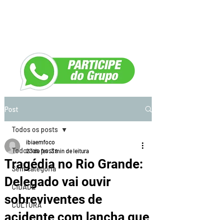
Post
Todos os posts
ibiaemfoco
Todos os posts
23 de fev.
3 min de leitura
Tragédia no Rio Grande:
Sem categoria
Delegado vai ouvir
CIDADE
sobreviventes de
CULTURA
acidente com lancha que