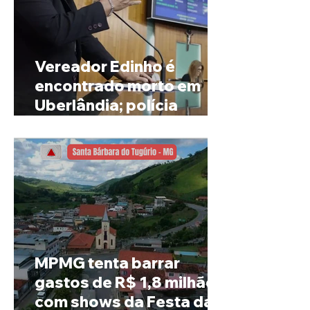
Vereador Edinho é
encontrado morto em
Uberlândia; polícia
investiga o caso
MPMG tenta barrar
gastos de R$ 1,8 milhão
com shows da Festa da