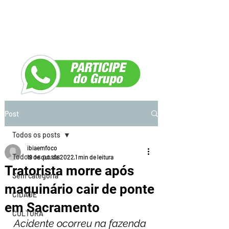
Post
Todos os posts
ibiaemfoco
Todos os posts
19 de out. de 2022
1 min de leitura
Tratorista morre após
Sem categoria
maquinário cair de ponte
CIDADE
em Sacramento
CULTURA
Acidente ocorreu na fazenda 