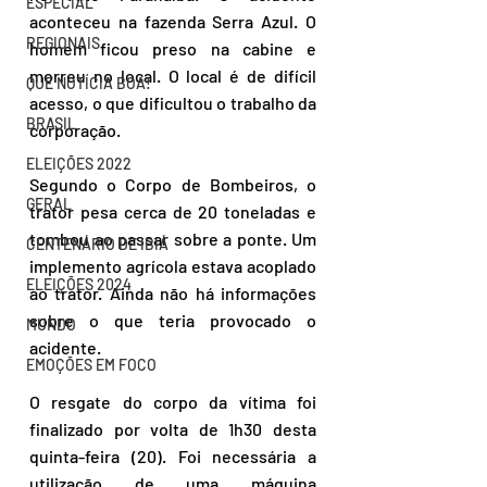
ESPECIAL
aconteceu na fazenda Serra Azul. O 
REGIONAIS
homem ficou preso na cabine e 
morreu no local. O local é de difícil 
QUE NOTÍCIA BOA!
acesso, o que dificultou o trabalho da 
BRASIL
corporação.
ELEIÇÕES 2022
Segundo o Corpo de Bombeiros, o 
GERAL
trator pesa cerca de 20 toneladas e 
tombou ao passar sobre a ponte. Um 
CENTENÁRIO DE IBIÁ
implemento agrícola estava acoplado 
ELEIÇÕES 2024
ao trator. Ainda não há informações 
sobre o que teria provocado o 
MUNDO
acidente.
EMOÇÕES EM FOCO
O resgate do corpo da vítima foi 
finalizado por volta de 1h30 desta 
quinta-feira (20). Foi necessária a 
utilização de uma máquina 