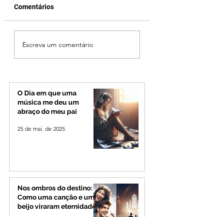
Comentários
Jovem de 24 anos é
Vereador Edinho 
Escreva um comentário
morto após briga
encontrado mort
durante luau no
Uberlândia; políci
município de Rio
investiga o caso
Paranaíba
O Dia em que uma
música me deu um
abraço do meu pai
25 de mai. de 2025
Nos ombros do destino:
Como uma canção e um
beijo viraram eternidade