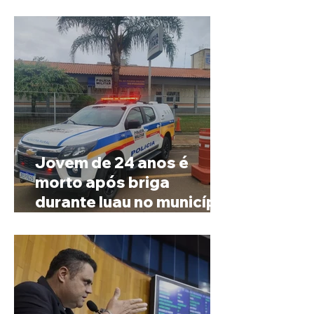
Governo de Minas
Jovem de 24 anos é
morto após briga
durante luau no município
de Rio Paranaíba