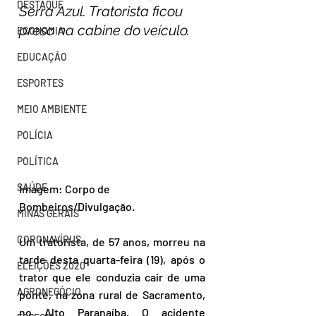
DESTAQUE
Serra Azul. Tratorista ficou 
preso na cabine do veículo.
ECONOMIA
EDUCAÇÃO
ESPORTES
MEIO AMBIENTE
POLÍCIA
POLÍTICA
SAÚDE
Imagem: Corpo de 
Bombeiros/Divulgação.
MINAS GERAIS
CORONAVÍRUS
Um tratorista, de 57 anos, morreu na 
tarde desta quarta-feira (19), após o 
ELEIÇÕES 2020
trator que ele conduzia cair de uma 
AGRONEGÓCIO
ponte, na zona rural de Sacramento, 
no Alto Paranaíba. O acidente 