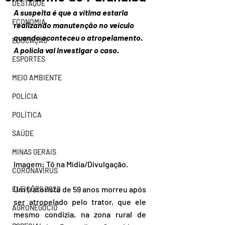
DESTAQUE
A suspeita é que a vítima estaria 
ECONOMIA
realizando manutenção no veículo 
quando aconteceu o atropelamento. 
EDUCAÇÃO
A polícia vai investigar o caso.
ESPORTES
MEIO AMBIENTE
POLÍCIA
POLÍTICA
SAÚDE
MINAS GERAIS
Imagem: Tô na Mídia/Divulgação.
CORONAVÍRUS
Um tratorista de 59 anos morreu após 
ELEIÇÕES 2020
ser atropelado pelo trator, que ele 
AGRONEGÓCIO
mesmo condizia, na zona rural de 