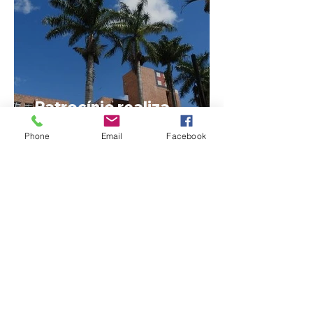
Patrocínio realiza
primeiras cirurgias de
Phone
Email
Facebook
reversão de colostomia
pelo SUS e reduz fila de
espera