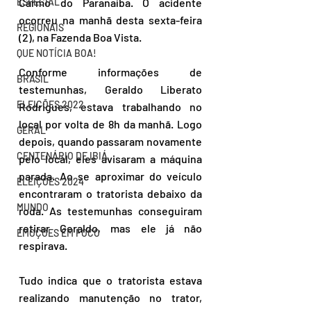
ESPECIAL
Carmo do Paranaíba. O acidente 
ocorreu na manhã desta sexta-feira 
REGIONAIS
(2), na Fazenda Boa Vista.
QUE NOTÍCIA BOA!
Conforme informações de 
BRASIL
testemunhas, Geraldo Liberato 
ELEIÇÕES 2022
Rodrigues, estava trabalhando no 
local por volta de 8h da manhã. Logo 
GERAL
depois, quando passaram novamente 
CENTENÁRIO DE IBIÁ
pelo local, eles avisaram a máquina 
parada. Ao se aproximar do veículo 
ELEIÇÕES 2024
encontraram o tratorista debaixo da 
MUNDO
roda. As testemunhas conseguiram 
retirar Geraldo, mas ele já não 
EMOÇÕES EM FOCO
respirava.
Tudo indica que o tratorista estava 
realizando manutenção no trator, 