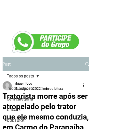
Post
Todos os posts
ibiaemfoco
Todos os posts
3 de dez. de 2022
1 min de leitura
Tratorista morre após ser
Sem categoria
atropelado pelo trator
CIDADE
que ele mesmo conduzia,
CULTURA
em Carmo do Paranaíba