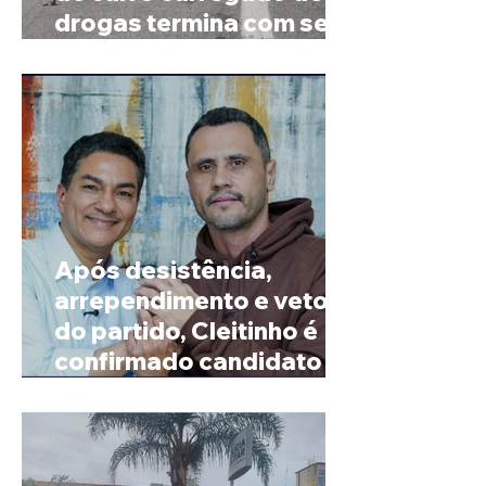
drogas termina com sete
mortos em Salinas
Após desistência,
arrependimento e veto
do partido, Cleitinho é
confirmado candidato ao
Governo de Minas