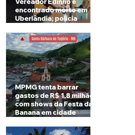
Vereador Edinho é
encontrado morto em
Uberlândia; polícia
investiga o caso
MPMG tenta barrar
gastos de R$ 1,8 milhão
com shows da Festa da
Banana em cidade
mineira de pouco mais de
4 mil habitantes