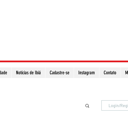
idade
Notícias de Ibiá
Cadastre-se
Instagram
Contato
M
Atualize a página para ver as novas notícias
Login/Reg