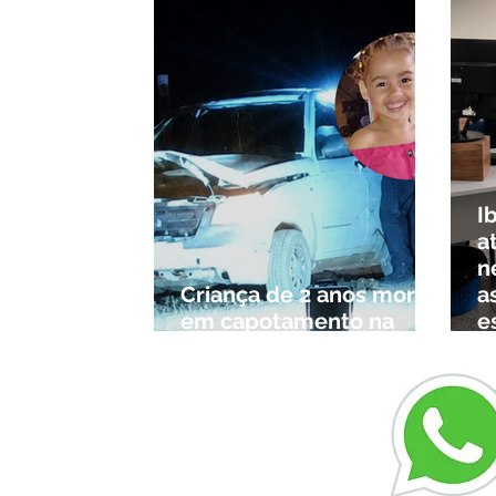
I
a
n
Criança de 2 anos morre
a
em capotamento na
e
Zona Rural de Ibiá
c
r