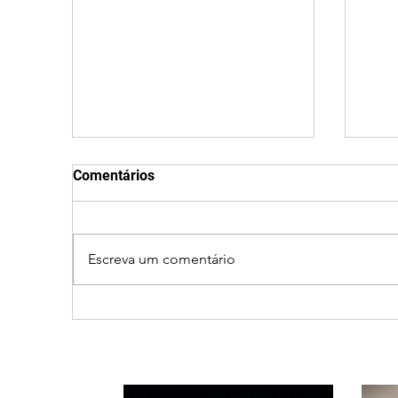
Comentários
Escreva um comentário
Ciclone bomba no Sul deve
Fec
provocar rajadas de vento
Qui
e calor extremo no
roti
Triângulo e Alto Paranaíba
tran
Min