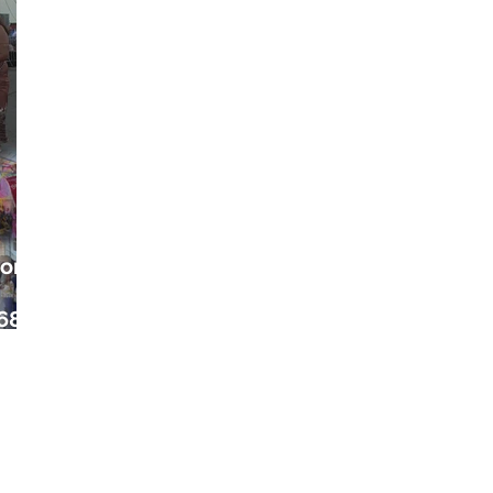
ora
68