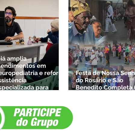
biá amplia
tendimentos em
europediatria e reforça
Festa de Nossa Senh
ssistência
do Rosário e São
specializada para
Benedito Completa 
rianças da cidade e da
Anos em Ibiá
egião