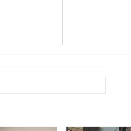
hamento da Ponte
nca Mariano muda
na de turistas e
sportadores entre
as e Goiás