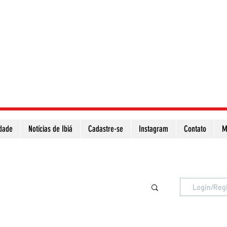
idade
Notícias de Ibiá
Cadastre-se
Instagram
Contato
M
Atualize a página para ver as novas notícias
Login/Reg