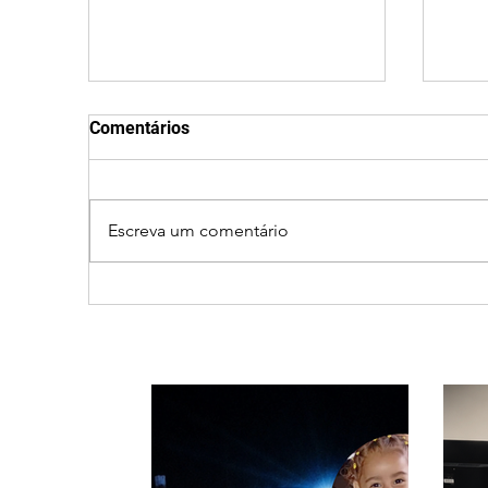
Comentários
Escreva um comentário
Após desistência,
Jov
arrependimento e veto do
após
partido, Cleitinho é
muni
confirmado candidato ao
Governo de Minas