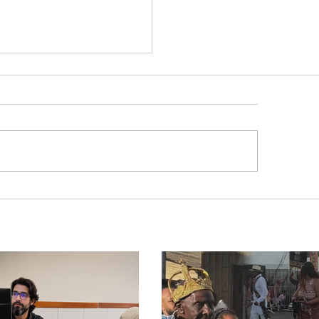
em de 24 anos é morto
 briga durante luau no
cípio de Rio Paranaíba