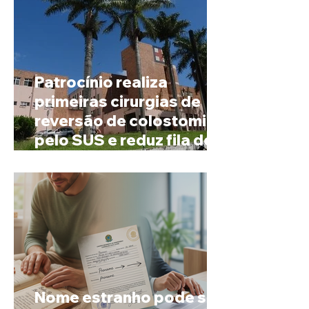
Patrocínio realiza
primeiras cirurgias de
reversão de colostomia
pelo SUS e reduz fila de
espera
Nome estranho pode ser