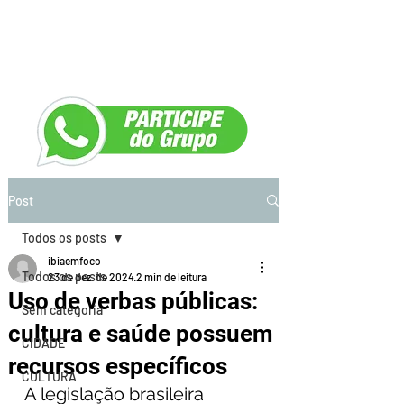
Post
Todos os posts
ibiaemfoco
Todos os posts
23 de dez. de 2024
2 min de leitura
Uso de verbas públicas:
Sem categoria
cultura e saúde possuem
CIDADE
recursos específicos
CULTURA
A legislação brasileira 