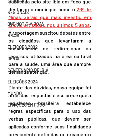
ESPECIAL
publicada pelo site Ibiá em Foco que 
destacou o município como o 
26º de 
REGIONAIS
Minas Gerais que mais investiu em 
QUE NOTÍCIA BOA!
shows artísticos nos últimos 5 anos
. 
A reportagem suscitou debates entre 
BRASIL
os cidadãos, que levantaram a 
ELEIÇÕES 2022
possibilidade de redirecionar os 
recursos utilizados na área cultural 
GERAL
para a saúde, uma área que sempre 
CENTENÁRIO DE IBIÁ
demanda atenção.  
ELEIÇÕES 2024
Diante das dúvidas, nossa equipe foi 
MUNDO
atrás das respostas e esclarece que a 
legislação brasileira estabelece 
EMOÇÕES EM FOCO
regras específicas para o uso das 
verbas públicas, que devem ser 
aplicadas conforme suas finalidades 
previamente definidas no orçamento 