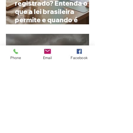
registrado? Entenda o
que a lei brasileira
permite e quando é
possível mudar o
prenome
Phone
Email
Facebook
Ciclone bomba no Sul
deve provocar rajadas
de vento e calor extremo
no Triângulo e Alto
Paranaíba