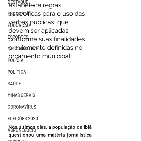
DESTAQUE
estabelece regras 
específicas para o uso das 
ECONOMIA
verbas públicas, que 
EDUCAÇÃO
devem ser aplicadas 
ESPORTES
conforme suas finalidades 
previamente definidas no 
MEIO AMBIENTE
orçamento municipal.  
POLÍCIA
POLÍTICA
SAÚDE
MINAS GERAIS
CORONAVÍRUS
ELEIÇÕES 2020
Nos últimos dias, a população de Ibiá 
AGRONEGÓCIO
questionou uma matéria jornalística 