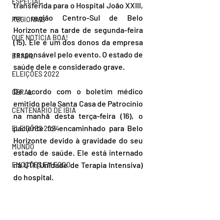
ESPECIAL
transferida para o Hospital João XXIII, 
na região Centro-Sul de Belo 
REGIONAIS
Horizonte na tarde de segunda-feira 
QUE NOTÍCIA BOA!
(15). Ele é um dos donos da empresa 
responsável pelo evento. O estado de 
BRASIL
saúde dele e considerado grave. 
ELEIÇÕES 2022
De acordo com o boletim médico 
GERAL
emitido pela Santa Casa de Patrocínio 
CENTENÁRIO DE IBIÁ
na manhã desta terça-feira (16), o 
paciente foi encaminhado para Belo 
ELEIÇÕES 2024
Horizonte devido à gravidade do seu 
MUNDO
estado de saúde. Ele está internado 
na UTI (Unidade de Terapia Intensiva) 
EMOÇÕES EM FOCO
do hospital.