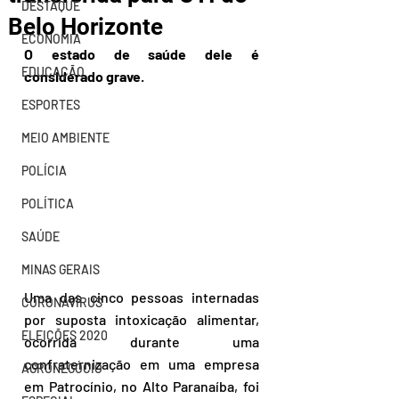
DESTAQUE
Belo Horizonte
ECONOMIA
O estado de saúde dele é 
EDUCAÇÃO
considerado grave
.
ESPORTES
MEIO AMBIENTE
POLÍCIA
POLÍTICA
SAÚDE
MINAS GERAIS
Uma das cinco pessoas internadas 
CORONAVÍRUS
por suposta intoxicação alimentar, 
ELEIÇÕES 2020
ocorrida durante uma 
confraternização em uma empresa 
AGRONEGÓCIO
em Patrocínio, no Alto Paranaíba, foi 