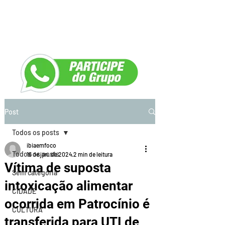
Post
Todos os posts
ibiaemfoco
Todos os posts
16 de jan. de 2024
2 min de leitura
Vítima de suposta
Sem categoria
intoxicação alimentar
CIDADE
ocorrida em Patrocínio é
CULTURA
transferida para UTI de