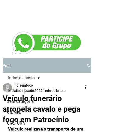
Post
Todos os posts
ibiaemfoco
Todos os posts
14 de jun. de 2022
1 min de leitura
Veículo funerário
Sem categoria
atropela cavalo e pega
CIDADE
fogo em Patrocínio
CULTURA
Veículo realizava o transporte de um 