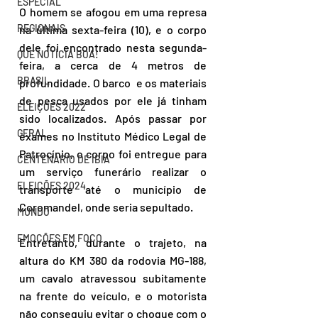
ESPECIAL
O homem se afogou em uma represa 
REGIONAIS
na última sexta-feira (10), e o corpo 
dele foi encontrado nesta segunda-
QUE NOTÍCIA BOA!
feira, a cerca de 4 metros de 
BRASIL
profundidade. O barco  e os materiais 
de pesca usados por ele já tinham 
ELEIÇÕES 2022
sido localizados. Após passar por 
GERAL
exames no Instituto Médico Legal de 
Patrocínio, o corpo foi entregue para 
CENTENÁRIO DE IBIÁ
um serviço funerário realizar o 
ELEIÇÕES 2024
transporte até o município de 
Coromandel, onde seria sepultado.
MUNDO
EMOÇÕES EM FOCO
Entretanto, durante o trajeto, na 
altura do KM 380 da rodovia MG-188, 
um cavalo atravessou subitamente 
na frente do veículo, e o motorista 
não conseguiu evitar o choque com o 