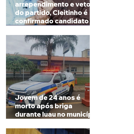
arrependimento e veto
do partido, Cleitinho é
confirmado candidato ao
Governo de Minas
Jovem de 24 anos é
morto após briga
durante luau no município
de Rio Paranaíba