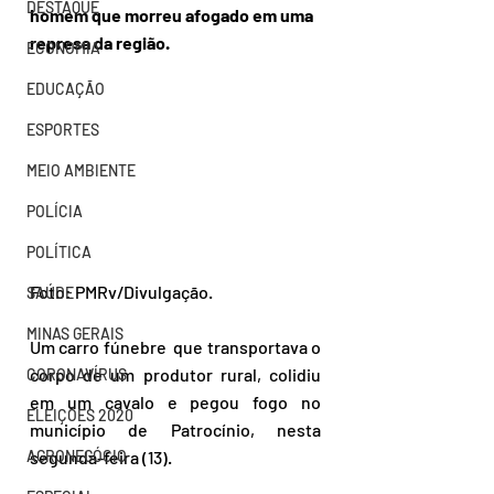
DESTAQUE
homem que morreu afogado em uma 
represa da região.
ECONOMIA
EDUCAÇÃO
ESPORTES
MEIO AMBIENTE
POLÍCIA
POLÍTICA
Foto: PMRv/Divulgação.
SAÚDE
MINAS GERAIS
Um carro fúnebre  que transportava o 
corpo de um produtor rural, colidiu 
CORONAVÍRUS
em um cavalo e pegou fogo no 
ELEIÇÕES 2020
município de Patrocínio, nesta 
segunda-feira (13). 
AGRONEGÓCIO