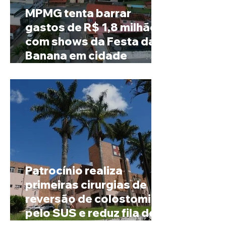
MPMG tenta barrar
gastos de R$ 1,8 milhão
com shows da Festa da
Banana em cidade
mineira de pouco mais de
4 mil habitantes
Patrocínio realiza
primeiras cirurgias de
reversão de colostomia
pelo SUS e reduz fila de