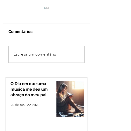
Comentários
Vereador Edinho é
Patrocínio realiza
Escreva um comentário
encontrado morto em
primeiras cirurgi
Uberlândia; polícia
reversão de colo
investiga o caso
pelo SUS e reduz f
espera
O Dia em que uma
música me deu um
abraço do meu pai
25 de mai. de 2025