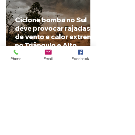
Ciclone bomba no Sul
deve provocar rajadas
de vento e calor extremo
no Triângulo e Alto
Paranaíba
Phone
Email
Facebook
Cleitinho volta atrás, cita
mensagem divina, mas
partido nega