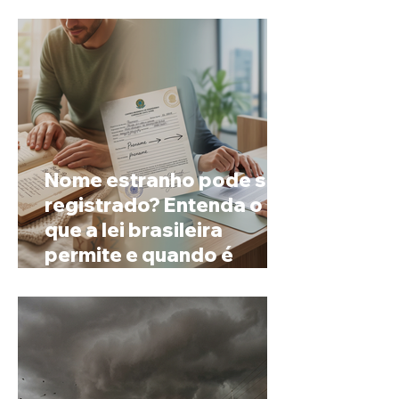
espera
Nome estranho pode ser
registrado? Entenda o
que a lei brasileira
permite e quando é
possível mudar o
prenome