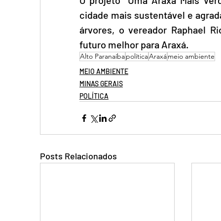
O projeto "Uma Araxá Mais Verd
cidade mais sustentável e agrad
árvores, o vereador Raphael Ri
futuro melhor para Araxá.
Alto Paranaíba
política
Araxá
meio ambiente
MEIO AMBIENTE
MINAS GERAIS
POLÍTICA
Posts Relacionados