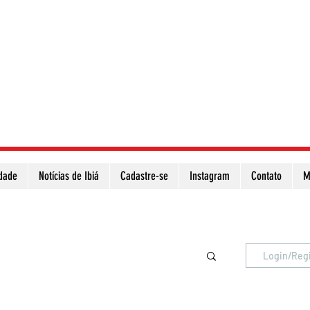
idade
Notícias de Ibiá
Cadastre-se
Instagram
Contato
M
Atualize a página para ver as novas notícias
Login/Reg