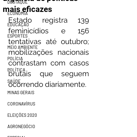
DESTAQUE
mais eficazes
ECONOMIA
Estado registra 139 
EDUCAÇÃO
feminicídios e 156 
ESPORTES
tentativas até outubro; 
MEIO AMBIENTE
mobilizações nacionais 
POLÍCIA
contrastam com casos 
POLÍTICA
brutais que seguem 
SAÚDE
ocorrendo diariamente.
MINAS GERAIS
CORONAVÍRUS
ELEIÇÕES 2020
AGRONEGÓCIO