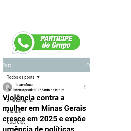
Post
Todos os posts
ibiaemfoco
Todos os posts
9 de dez. de 2025
3 min de leitura
Violência contra a
Sem categoria
mulher em Minas Gerais
CIDADE
cresce em 2025 e expõe
CULTURA
urgência de políticas