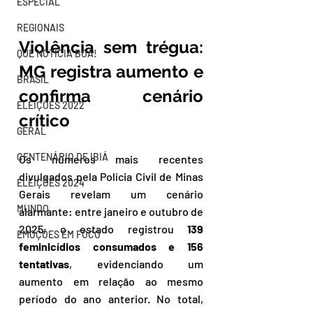
ESPECIAL
REGIONAIS
Violência sem trégua: 
QUE NOTÍCIA BOA!
MG registra aumento e 
BRASIL
confirma cenário 
ELEIÇÕES 2022
crítico
GERAL
CENTENÁRIO DE IBIÁ
Os números mais recentes 
divulgados pela Polícia Civil de Minas 
ELEIÇÕES 2024
Gerais revelam um cenário 
MUNDO
alarmante: entre janeiro e outubro de 
2025, o estado registrou 
139 
EMOÇÕES EM FOCO
feminicídios consumados e 156 
tentativas
, evidenciando um 
aumento em relação ao mesmo 
período do ano anterior. No total, 