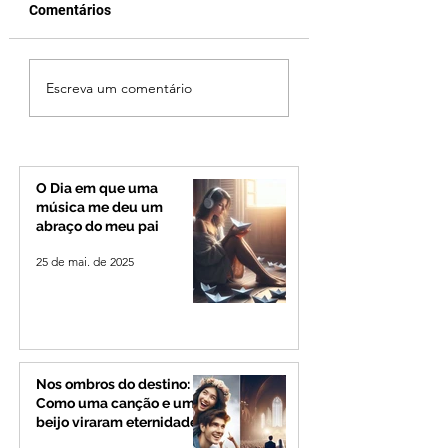
Comentários
Jovem de 24 anos é
Vereador Edinho 
Escreva um comentário
morto após briga
encontrado mort
durante luau no
Uberlândia; políci
município de Rio
investiga o caso
Paranaíba
O Dia em que uma
música me deu um
abraço do meu pai
25 de mai. de 2025
Nos ombros do destino:
Como uma canção e um
beijo viraram eternidade