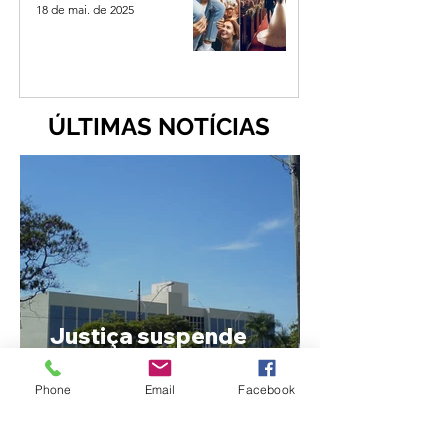
18 de mai. de 2025
ÚLTIMAS NOTÍCIAS
Justiça suspende
transferência de
pequena propriedade de
Phone
Email
Facebook
família produtora de