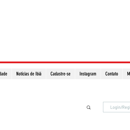
idade
Notícias de Ibiá
Cadastre-se
Instagram
Contato
M
Atualize a página para ver as novas notícias
Login/Reg