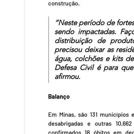
construção.
“Neste período de fortes
sendo impactadas. Faç
distribuição de produ
precisou deixar as resi
água, colchões e kits de
Defesa Civil é para qu
afirmou.
Balanço
Em Minas, são 131 municípios 
desabrigadas e outras 10.66
confirmados 18 óbitos em dec