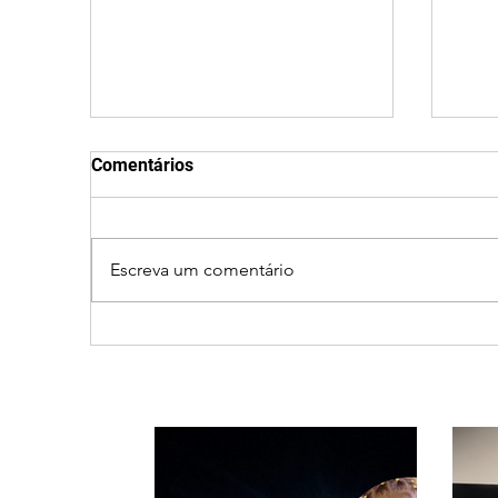
Comentários
Escreva um comentário
Ciclone bomba no Sul deve
Clei
provocar rajadas de vento
men
e calor extremo no
part
Triângulo e Alto Paranaíba
ao 