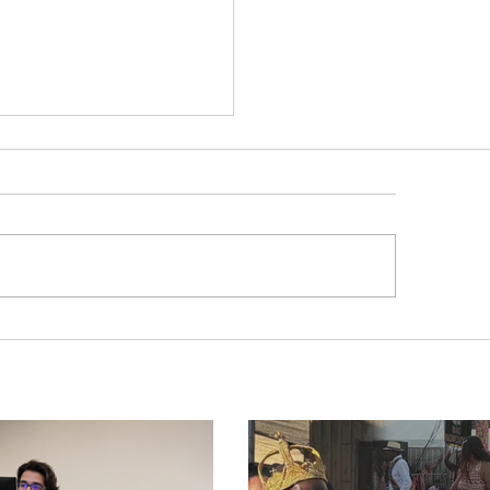
tinho volta atrás, cita
sagem divina, mas
ido nega candidatura
governo de Minas