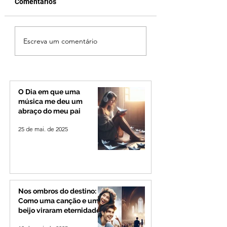
Comentários
MPMG tenta barrar
Patrocínio realiza
Escreva um comentário
gastos de R$ 1,8 milhão
primeiras cirurgi
com shows da Festa da
reversão de colo
Banana em cidade
pelo SUS e reduz f
mineira de pouco mais
espera
de 4 mil habitantes
O Dia em que uma
música me deu um
abraço do meu pai
25 de mai. de 2025
Nos ombros do destino:
Como uma canção e um
beijo viraram eternidade