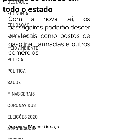
DESTAQUE
todo o estado
ECONOMIA
Com a nova lei, os 
EDUCAÇÃO
passageiros poderão descer 
em locais como postos de 
ESPORTES
gasolina, farmácias e outros 
MEIO AMBIENTE
comércios.
POLÍCIA
POLÍTICA
SAÚDE
MINAS GERAIS
CORONAVÍRUS
ELEIÇÕES 2020
Imagem: Wagner Gontijo.
AGRONEGÓCIO