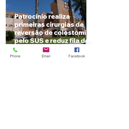
Patrocínio realiza
primeiras cirurgias de
reversão de colostomia
pelo SUS e reduz fila de
espera
Phone
Email
Facebook
Nome estranho pode ser
registrado? Entenda o
que a lei brasileira