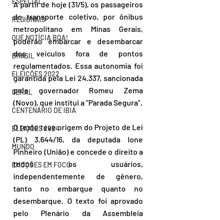
ESPECIAL
A partir de hoje (31/5), os passageiros 
do transporte coletivo, por ônibus 
REGIONAIS
metropolitano em Minas Gerais, 
QUE NOTÍCIA BOA!
poderão embarcar e desembarcar 
dos veículos fora de pontos 
BRASIL
regulamentados. Essa autonomia foi 
ELEIÇÕES 2022
garantida pela Lei 24.337, sancionada 
pelo governador Romeu Zema 
GERAL
(Novo), que institui a "Parada Segura".
CENTENÁRIO DE IBIÁ
O texto teve origem do Projeto de Lei 
ELEIÇÕES 2024
(PL) 3.644/16, da deputada Ione 
MUNDO
Pinheiro (União) e concede o direito a 
todos os usuários, 
EMOÇÕES EM FOCO
independentemente de gênero, 
tanto no embarque quanto no 
desembarque. O texto foi aprovado 
pelo Plenário da Assembleia 