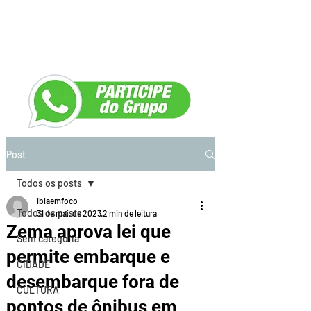
Post
Todos os posts
ibiaemfoco
Todos os posts
31 de mai. de 2023
2 min de leitura
Zema aprova lei que
Sem categoria
permite embarque e
CIDADE
desembarque fora de
CULTURA
pontos de ônibus em