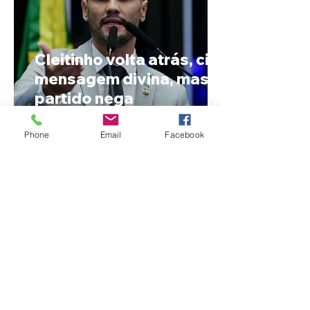
Cleitinho volta atrás, cita
mensagem divina, mas
partido nega
candidatura ao governo
de Minas
Phone
Email
Facebook
Reviravolta na política
mineira: Cleitinho desiste