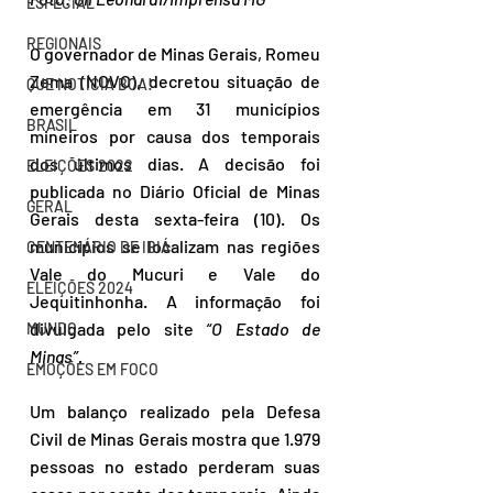
ESPECIAL
REGIONAIS
O governador de Minas Gerais, Romeu 
Zema (NOVO), decretou situação de 
QUE NOTÍCIA BOA!
emergência em 31 municípios 
BRASIL
mineiros por causa dos temporais 
dos últimos dias. A decisão foi 
ELEIÇÕES 2022
publicada no Diário Oficial de Minas 
GERAL
Gerais desta sexta-feira (10). Os 
municípios se localizam nas regiões 
CENTENÁRIO DE IBIÁ
Vale do Mucuri e Vale do 
ELEIÇÕES 2024
Jequitinhonha. A informação foi 
divulgada pelo site 
“O Estado de 
MUNDO
Minas”.
EMOÇÕES EM FOCO
Um balanço realizado pela Defesa 
Civil de Minas Gerais mostra que 1.979 
pessoas no estado perderam suas 