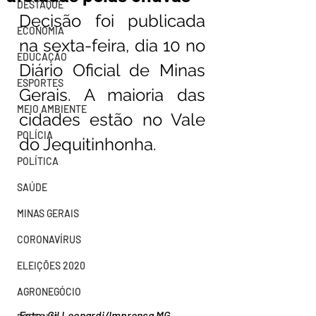
DESTAQUE
Decisão foi publicada 
ECONOMIA
na sexta-feira, dia 10 no 
EDUCAÇÃO
Diário Oficial de Minas 
ESPORTES
Gerais. A maioria das 
MEIO AMBIENTE
cidades estão no Vale 
POLÍCIA
do Jequitinhonha.
POLÍTICA
SAÚDE
MINAS GERAIS
CORONAVÍRUS
ELEIÇÕES 2020
AGRONEGÓCIO
Foto: Gil Leonardi/Imprensa MG