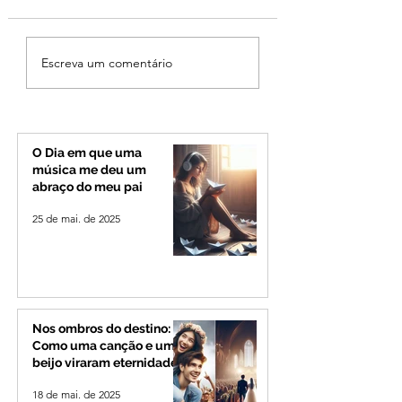
MPMG tenta barrar
Ciclone bomba no
Escreva um comentário
gastos de R$ 1,8 milhão
deve provocar ra
com shows da Festa da
de vento e calor
Banana em cidade
extremo no Triâng
mineira de pouco mais
Alto Paranaíba
de 4 mil habitantes
O Dia em que uma
música me deu um
abraço do meu pai
25 de mai. de 2025
Nos ombros do destino:
Como uma canção e um
beijo viraram eternidade
18 de mai. de 2025