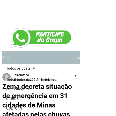
Post
Todos os posts
ibiaemfoco
Todos os posts
11 de dez. de 2021
1 min de leitura
Zema decreta situação
Sem categoria
de emergência em 31
CIDADE
cidades de Minas
CULTURA
afetadas pelas chuvas