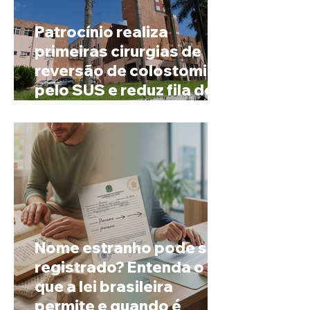
Patrocínio realiza
primeiras cirurgias de
reversão de colostomia
pelo SUS e reduz fila de
espera
Nome estranho pode ser
registrado? Entenda o
que a lei brasileira
permite e quando é