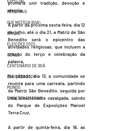
ESPECIAL
promete unir tradição, devoção e 
alegria. 
REGIONAIS
QUE NOTÍCIA BOA!
A partir da próxima sexta-feira, dia 12 
de julho, até o dia 21, a Matriz de São 
BRASIL
Benedito será o epicentro das 
ELEIÇÕES 2022
atividades religiosas, que incluem a 
oração do terço e celebração da 
GERAL
palavra.  
CENTENÁRIO DE IBIÁ
No sábado, dia 13, a comunidade se 
ELEIÇÕES 2024
reunirá para uma carreata, partindo 
MUNDO
da Matriz São Benedito, seguida por 
uma emocionante cavalgada, saindo 
EMOÇÕES EM FOCO
do Parque de Exposições Manoel 
Terra Cruz. 
A partir de quinta-feira, dia 18, as 