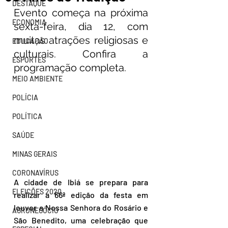
DESTAQUE
Evento começa na próxima 
ECONOMIA
sexta-feira, dia 12, com 
muitas atrações religiosas e 
EDUCAÇÃO
culturais. Confira a 
ESPORTES
programação completa.
MEIO AMBIENTE
POLÍCIA
POLÍTICA
SAÚDE
MINAS GERAIS
CORONAVÍRUS
A cidade de Ibiá se prepara para 
ELEIÇÕES 2020
realizar a 66ª edição da festa em 
louvor a Nossa Senhora do Rosário e 
AGRONEGÓCIO
São Benedito, uma celebração que 