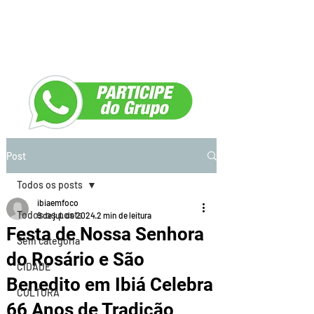
Post
Todos os posts
ibiaemfoco
Todos os posts
9 de jul. de 2024
2 min de leitura
Festa de Nossa Senhora
Sem categoria
do Rosário e São
CIDADE
Benedito em Ibiá Celebra
CULTURA
66 Anos de Tradição