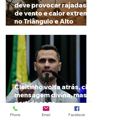
deve provocar rajadas
de vento e calor extremo
no Triângulo e Alto
Paranaíba
Cleitinho volta atrás, cita
mensagem divina, mas
partido nega
candidatura ao governo
Phone
Email
Facebook
de Minas