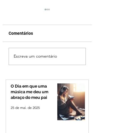
Comentários
Cleitinho volta atrás,
Reviravolta na pol
Escreva um comentário
cita mensagem divina,
mineira: Cleitinho
mas partido nega
desiste de disputa
candidatura ao governo
Governo de Minas
de Minas
permanecerá no
Senado
O Dia em que uma
música me deu um
abraço do meu pai
25 de mai. de 2025