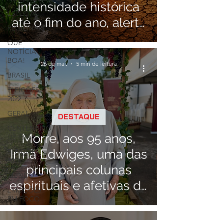
intensidade histórica
ESPECIAL
até o fim do ano, alerta
REGIONAIS
NOAA
QUE
NOTÍCIA
BOA!
26 de mai.
5 min de leitura
BRASIL
ELEIÇÕES
2022
GERAL
DESTAQUE
CENTENÁRIO
Morre, aos 95 anos,
DE IBIÁ
Irmã Edwiges, uma das
ELEIÇÕES
2024
principais colunas
MUNDO
espirituais e afetivas de
EMOÇÕES
Ibiá
EM FOCO