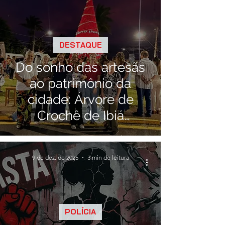
DESTAQUE
Do sonho das artesãs
ao patrimônio da
cidade: Árvore de
Crochê de Ibiá
reacende a magia
natalina
9 de dez. de 2025
3 min de leitura
POLÍCIA