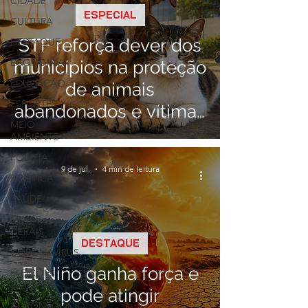
CIDADE
ESPECIAL
CULTURA
STF reforça dever dos
DESTAQUE
ECONOMIA
municípios na proteção
EDUCAÇÃO
de animais
ESPORTES
abandonados e vítimas
MEIO
de maus-tratos
AMBIENTE
POLÍCIA
9 de jul.
4 min de leitura
POLÍTICA
SAÚDE
MINAS
GERAIS
DESTAQUE
CORONAVÍRUS
El Niño ganha força e
ELEIÇÕES
2020
pode atingir
AGRONEGÓCIO