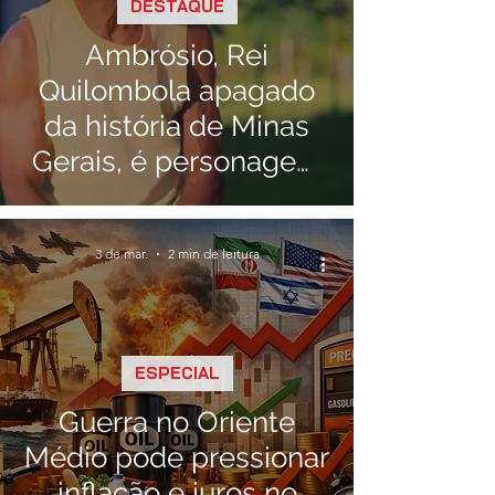
DESTAQUE
Ambrósio, Rei
Quilombola apagado
da história de Minas
Gerais, é personagem
central de
documentário
3 de mar.
2 min de leitura
ESPECIAL
Guerra no Oriente
Médio pode pressionar
inflação e juros no