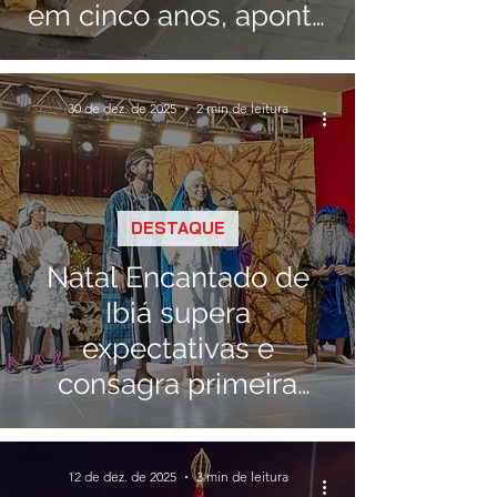
em cinco anos, aponta
estudo da UFMG
30 de dez. de 2025
2 min de leitura
DESTAQUE
Natal Encantado de
Ibiá supera
expectativas e
consagra primeira
edição
12 de dez. de 2025
3 min de leitura