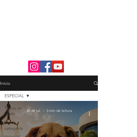
Início
ESPECIAL
Todos os
30 de jul.
3 min de leitura
posts
Sem
categoria