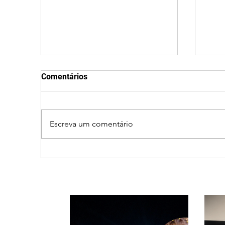
Comentários
Escreva um comentário
Cleitinho volta atrás, cita
Revi
mensagem divina, mas
mine
partido nega candidatura
de d
ao governo de Minas
Min
Sen