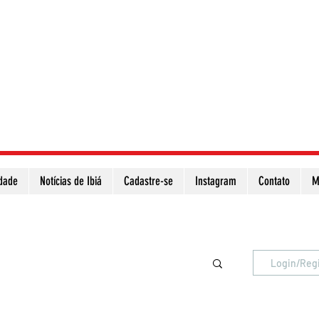
idade
Notícias de Ibiá
Cadastre-se
Instagram
Contato
M
Atualize a página para ver as novas notícias
Login/Reg