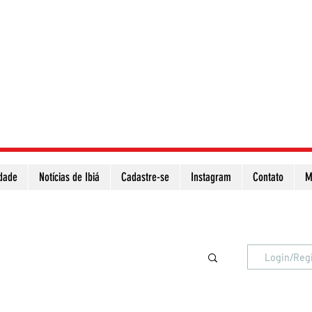
idade
Notícias de Ibiá
Cadastre-se
Instagram
Contato
M
Atualize a página para ver as novas notícias
Login/Reg