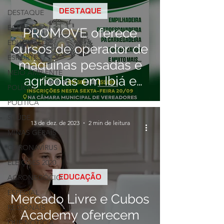
DESTAQUE
DESTAQUE
ECONOMIA
PROMOVE oferece
EDUCAÇÃO
cursos de operador de
ESPORTES
máquinas pesadas e
MEIO AMBIENTE
agrícolas em Ibiá e
POLÍCIA
região
POLÍTICA
SAÚDE
13 de dez. de 2023
2 min de leitura
MINAS GERAIS
CORONAVÍRUS
ELEIÇÕES 2020
EDUCAÇÃO
AGRONEGÓCIO
ESPECIAL
Mercado Livre e Cubos
REGIONAIS
Academy oferecem
QUE NOTÍCIA