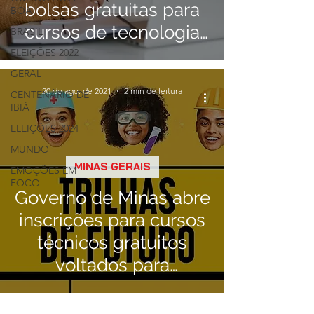
bolsas gratuitas para
BOA!
cursos de tecnologia
BRASIL
para jovens
ELEIÇÕES 2022
GERAL
20 de ago. de 2021
2 min de leitura
CENTENÁRIO DE
IBIÁ
ELEIÇÕES 2024
MUNDO
MINAS GERAIS
EMOÇÕES EM
FOCO
Governo de Minas abre
inscrições para cursos
técnicos gratuitos
voltados para
estudantes