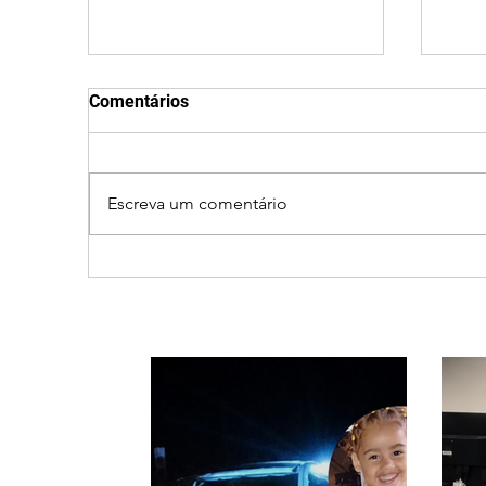
Comentários
Escreva um comentário
Vereador Edinho é
MPM
encontrado morto em
de R
Uberlândia; polícia
sho
investiga o caso
em 
pouc
habi