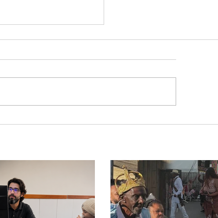
G tenta barrar gastos
$ 1,8 milhão com
ws da Festa da Banana
cidade mineira de
o mais de 4 mil
tantes