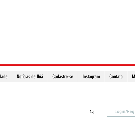
idade
Notícias de Ibiá
Cadastre-se
Instagram
Contato
M
Atualize a página para ver as novas notícias
Login/Reg