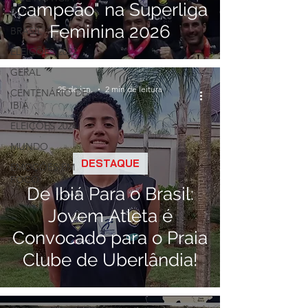
"campeão" na Superliga
BOA!
Feminina 2026
BRASIL
ELEIÇÕES 2022
GERAL
25 de jan.
2 min de leitura
CENTENÁRIO DE
IBIÁ
ELEIÇÕES 2024
MUNDO
DESTAQUE
EMOÇÕES EM
FOCO
De Ibiá Para o Brasil:
Jovem Atleta é
Convocado para o Praia
Clube de Uberlândia!