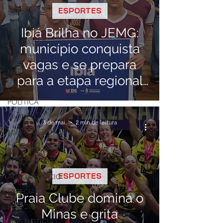
ESPORTES
DESTAQUE
ECONOMIA
Ibiá Brilha no JEMG:
EDUCAÇÃO
município conquista
ESPORTES
vagas e se prepara
MEIO AMBIENTE
para a etapa regional
POLÍCIA
em Frutal
POLÍTICA
SAÚDE
3 de mai.
2 min de leitura
MINAS GERAIS
CORONAVÍRUS
ELEIÇÕES 2020
ESPORTES
AGRONEGÓCIO
ESPECIAL
Praia Clube domina o
REGIONAIS
Minas e grita
QUE NOTÍCIA