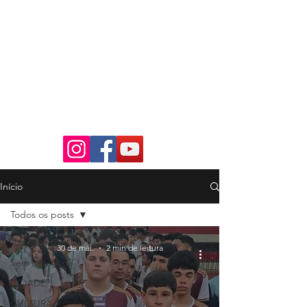
Início
Todos os posts
Todos os posts
30 de mai.
2 min de leitura
Sem categoria
CIDADE
CULTURA