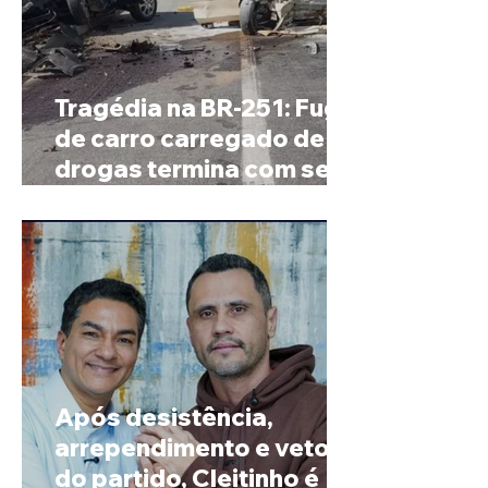
Tragédia na BR-251: Fuga
de carro carregado de
drogas termina com sete
mortos em Salinas
Após desistência,
arrependimento e veto
do partido, Cleitinho é