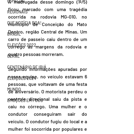
ESPECIAL
A madrugada desse domingo (1º/5) 
ficou marcado com uma tragédia 
REGIONAIS
ocorrida na rodovia MG-010, no 
QUE NOTÍCIA BOA!
município de Conceição do Mato 
Dentro, região Central de Minas. Um 
BRASIL
carro de passeio caiu dentro de um 
ELEIÇÕES 2022
córrego às margens da rodovia e 
quatro pessoas morreram.
GERAL
CENTENÁRIO DE IBIÁ
Segundo informações apuradas por 
nossa equipe, no veículo estavam 6 
ELEIÇÕES 2024
pessoas, que voltavam de uma festa 
MUNDO
de aniversário. O motorista perdeu o 
controle direcional saiu da pista e 
EMOÇÕES EM FOCO
caiu no córrego. Uma mulher e o 
condutor conseguiram sair do 
veículo. O condutor fugiu do local e a 
mulher foi socorrida por populares e 