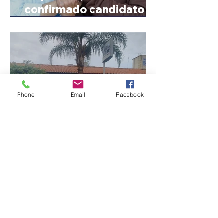
confirmado candidato ao
Governo de Minas
Phone
Email
Facebook
Jovem de 24 anos é
morto após briga
durante luau no município
de Rio Paranaíba