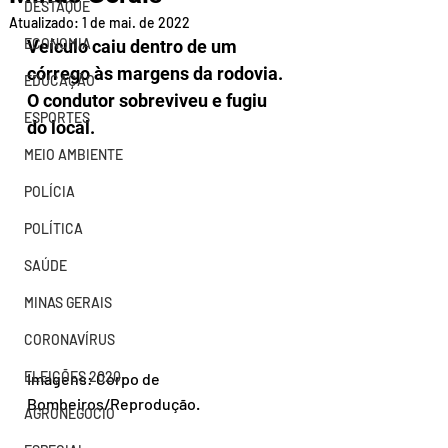
DESTAQUE
Atualizado:
1 de mai. de 2022
ECONOMIA
Veículo caiu dentro de um 
córrego às margens da rodovia. 
EDUCAÇÃO
O condutor sobreviveu e fugiu 
ESPORTES
do local.
MEIO AMBIENTE
POLÍCIA
POLÍTICA
SAÚDE
MINAS GERAIS
CORONAVÍRUS
ELEIÇÕES 2020
Imagens: Corpo de 
Bombeiros/Reprodução.
AGRONEGÓCIO