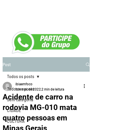
Post
Todos os posts
ibiaemfoco
Todos os posts
1 de mai. de 2022
2 min de leitura
Acidente de carro na
Sem categoria
rodovia MG-010 mata
CIDADE
quatro pessoas em
CULTURA
Minas Gerais