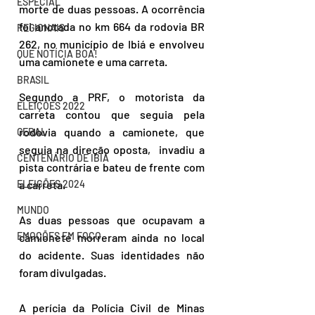
ESPECIAL
morte de duas pessoas. A ocorrência 
foi anotada no km 664 da rodovia BR 
REGIONAIS
262, no município de Ibiá e envolveu 
QUE NOTÍCIA BOA!
uma camionete e uma carreta.
BRASIL
Segundo a PRF, o motorista da 
ELEIÇÕES 2022
carreta contou que seguia pela 
rodovia quando a camionete, que 
GERAL
seguia na direção oposta,  invadiu a 
CENTENÁRIO DE IBIÁ
pista contrária e bateu de frente com 
a carreta. 
ELEIÇÕES 2024
MUNDO
As duas pessoas que ocupavam a 
EMOÇÕES EM FOCO
camionete morreram ainda no local 
do acidente. Suas identidades não 
foram divulgadas. 
A perícia da Polícia Civil de Minas 