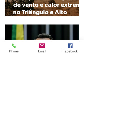
de vento e calor extremo
no Triângulo e Alto
Paranaíba
Phone
Email
Facebook
Cleitinho volta atrás, cita
mensagem divina, mas
partido nega
candidatura ao governo
de Minas