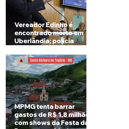
Vereador Edinho é
encontrado morto em
Uberlândia; polícia
investiga o caso
MPMG tenta barrar
gastos de R$ 1,8 milhão
com shows da Festa da