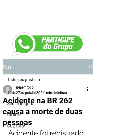
Post
Todos os posts
ibiaemfoco
Todos os posts
27 de out. de 2021
1 min de leitura
Acidente na BR 262
Sem categoria
causa a morte de duas
CIDADE
pessoas
CULTURA
Acidente foi registrado 