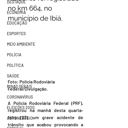
DESTAQUE
no km 664, no 
ECONOMIA
município de Ibiá.
EDUCAÇÃO
ESPORTES
MEIO AMBIENTE
POLÍCIA
POLÍTICA
SAÚDE
Foto: Polícia Rodoviária 
MINAS GERAIS
Federal/Divulgação.
CORONAVÍRUS
A Polícia Rodoviária Federal (PRF), 
ELEIÇÕES 2020
registrou na manhã desta quarta-
feira (27), um grave acidente de 
AGRONEGÓCIO
trânsito que acabou provocando a 