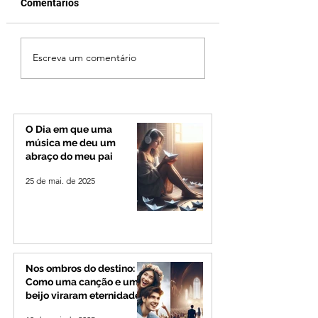
Comentários
Vereador Edinho é
Patrocínio realiza
Escreva um comentário
encontrado morto em
primeiras cirurgi
Uberlândia; polícia
reversão de colo
investiga o caso
pelo SUS e reduz f
espera
O Dia em que uma
música me deu um
abraço do meu pai
25 de mai. de 2025
Nos ombros do destino:
Como uma canção e um
beijo viraram eternidade