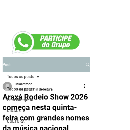
Post
Todos os posts
ibiaemfoco
Todos os posts
14 de abr.
2 min de leitura
Araxá Rodeio Show 2026
Sem categoria
começa nesta quinta-
CIDADE
feira com grandes nomes
CULTURA
da música nacional