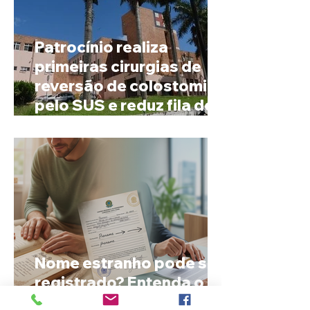
Patrocínio realiza
primeiras cirurgias de
reversão de colostomia
pelo SUS e reduz fila de
espera
Nome estranho pode ser
registrado? Entenda o
que a lei brasileira