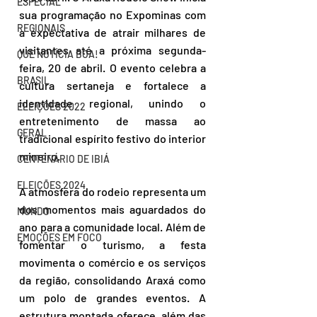
ESPECIAL
sua programação no Expominas com 
REGIONAIS
a expectativa de atrair milhares de 
visitantes até a próxima segunda-
QUE NOTÍCIA BOA!
feira, 20 de abril. O evento celebra a 
BRASIL
cultura sertaneja e fortalece a 
identidade regional, unindo o 
ELEIÇÕES 2022
entretenimento de massa ao 
GERAL
tradicional espírito festivo do interior 
mineiro.
CENTENÁRIO DE IBIÁ
ELEIÇÕES 2024
A atmosfera do rodeio representa um 
dos momentos mais aguardados do 
MUNDO
ano para a comunidade local. Além de 
EMOÇÕES EM FOCO
fomentar o turismo, a festa 
movimenta o comércio e os serviços 
da região, consolidando Araxá como 
um polo de grandes eventos. A 
estrutura montada oferece, além das 