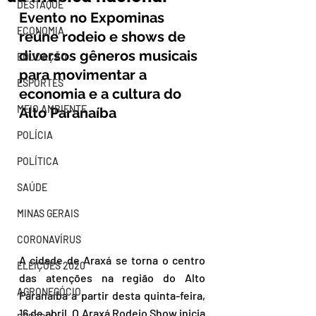
DESTAQUE
Evento no Expominas 
ECONOMIA
reúne rodeio e shows de 
diversos gêneros musicais 
EDUCAÇÃO
para movimentar a 
ESPORTES
economia e a cultura do 
MEIO AMBIENTE
Alto Paranaíba
POLÍCIA
POLÍTICA
SAÚDE
MINAS GERAIS
CORONAVÍRUS
A cidade de Araxá se torna o centro 
ELEIÇÕES 2020
das atenções na região do Alto 
AGRONEGÓCIO
Paranaíba a partir desta quinta-feira, 
16 de abril. O Araxá Rodeio Show inicia 