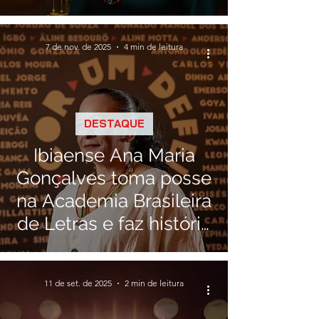
História
7 de nov. de 2025
4 min de leitura
DESTAQUE
Ibiaense Ana Maria
Gonçalves toma posse
na Academia Brasileira
de Letras e faz história
como a primeira
mulher negra da
11 de set. de 2025
2 min de leitura
instituição