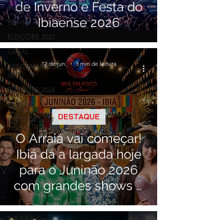
de Inverno e Festa do
BOA!
Ibiaense 2026
BRASIL
ELEIÇÕES 2022
GERAL
12 de jun.
3 min de leitura
CENTENÁRIO DE
IBIÁ
ELEIÇÕES 2024
MUNDO
DESTAQUE
EMOÇÕES EM
FOCO
O Arraiá vai começar!
Ibiá dá a largada hoje
para o Juninão 2026
com grandes shows e
portões abertos