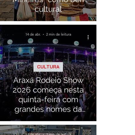
cultural
14 de abr.
2 min de leitura
CULTURA
Araxá Rodeio Show
2026 começa nesta
quinta-feira com
grandes nomes da
música nacional
13 de abr.
2 min de leitura