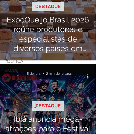
DESTAQUE
DESTAQUE
ECONOMIA
ExpoQueijo Brasil 2026
EDUCAÇÃO
reúne produtores e
ESPORTES
especialistas de
MEIO AMBIENTE
diversos países em
POLÍCIA
Araxá
POLÍTICA
SAÚDE
15 de jun.
2 min de leitura
MINAS GERAIS
CORONAVÍRUS
ELEIÇÕES 2020
DESTAQUE
AGRONEGÓCIO
ESPECIAL
Ibiá anuncia mega-
REGIONAIS
atrações para o Festival
QUE NOTÍCIA