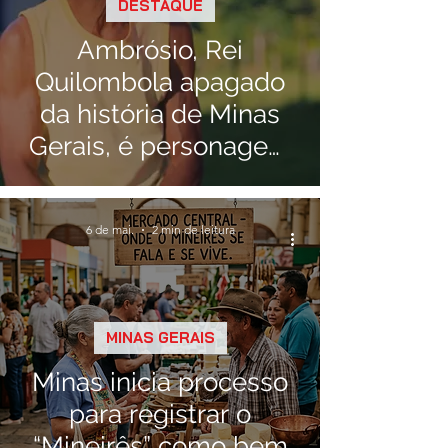
DESTAQUE
Ambrósio, Rei
Quilombola apagado
da história de Minas
Gerais, é personagem
central de
documentário
6 de mai.
2 min de leitura
MINAS GERAIS
Minas inicia processo
para registrar o
“Mineirês” como bem