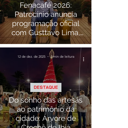
Fenacafé 2026:
Patrocínio anuncia
programação oficial
com Gusttavo Lima,
Nattan e grandes
nomes do sertanejo
12 de dez. de 2025
3 min de leitura
DESTAQUE
Do sonho das artesãs
ao patrimônio da
cidade: Árvore de
Crochê de Ibiá