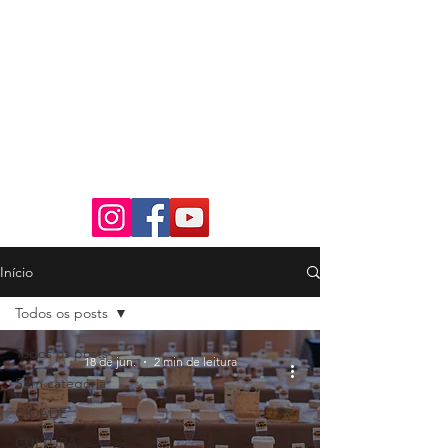
Início
Todos os posts
Todos os posts
18 de jun.
2 min de leitura
Sem categoria
CIDADE
CULTURA