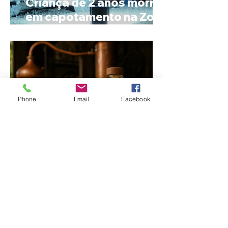
Criança de 2 anos morre
em capotamento na Zona
Rural de Ibiá
Phone
Email
Facebook
Minas Gerais amplia
liderança na produção
de cachaça e concentra
mais de um terço dos
alambiques do Brasil