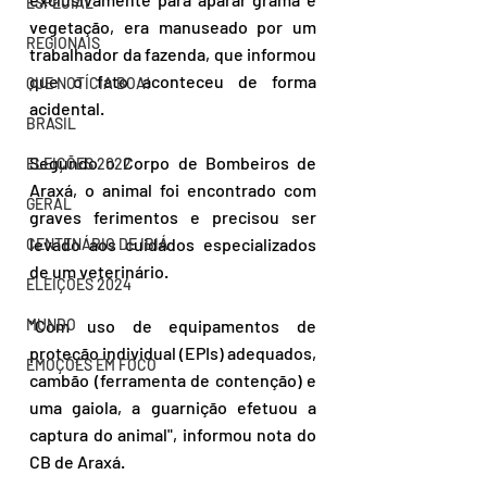
ESPECIAL
vegetação, era manuseado por um 
REGIONAIS
trabalhador da fazenda, que informou 
que o fato aconteceu de forma 
QUE NOTÍCIA BOA!
acidental.
BRASIL
Segundo o Corpo de Bombeiros de 
ELEIÇÕES 2022
Araxá, o animal foi encontrado com 
GERAL
graves ferimentos e precisou ser 
levado aos cuidados especializados 
CENTENÁRIO DE IBIÁ
de um veterinário.
ELEIÇÕES 2024
"Com uso de equipamentos de 
MUNDO
proteção individual (EPIs) adequados, 
EMOÇÕES EM FOCO
cambão (ferramenta de contenção) e 
uma gaiola, a guarnição efetuou a 
captura do animal", informou nota do 
CB de Araxá.