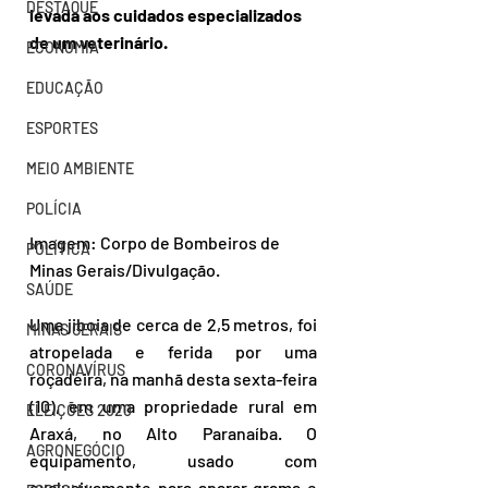
DESTAQUE
levada aos cuidados especializados 
de um veterinário.
ECONOMIA
EDUCAÇÃO
ESPORTES
MEIO AMBIENTE
POLÍCIA
Imagem: Corpo de Bombeiros de 
POLÍTICA
Minas Gerais/Divulgação.
SAÚDE
Uma jiboia de cerca de 2,5 metros, foi 
MINAS GERAIS
atropelada e ferida por uma 
CORONAVÍRUS
roçadeira, na manhã desta sexta-feira 
(10), em uma propriedade rural em 
ELEIÇÕES 2020
Araxá, no Alto Paranaíba. O 
AGRONEGÓCIO
equipamento, usado com 
exclusivamente para aparar grama e 