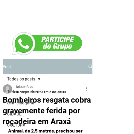
Post
Todos os posts
ibiaemfoco
Todos os posts
10 de fev. de 2023
1 min de leitura
Bombeiros resgata cobra
Sem categoria
gravemente ferida por
CIDADE
roçadeira em Araxá
CULTURA
Animal, de 2,5 metros, precisou ser 