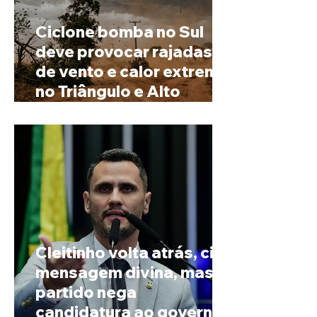
Ciclone bomba no Sul
deve provocar rajadas
de vento e calor extremo
no Triângulo e Alto
Paranaíba
Cleitinho volta atrás, cita
mensagem divina, mas
partido nega
candidatura ao governo