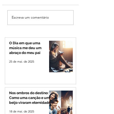
Ciclone bomba no Sul
Operação especia
Escreva um comentário
deve provocar rajadas
reforça seguranç
de vento e calor
BR-365 e na
extremo no Triângulo e
RomeiroVia duran
Alto Paranaíba
período de
peregrinação par
O Dia em que uma
Romaria
música me deu um
abraço do meu pai
25 de mai. de 2025
Nos ombros do destino:
Como uma canção e um
beijo viraram eternidade
18 de mai. de 2025