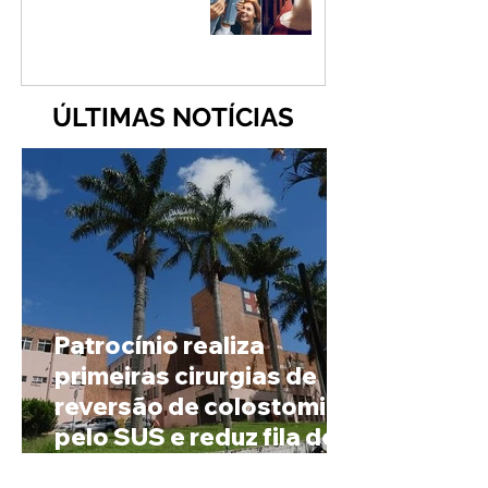
ÚLTIMAS NOTÍCIAS
Patrocínio realiza
primeiras cirurgias de
reversão de colostomia
pelo SUS e reduz fila de
espera