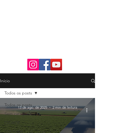
Início
Todos os posts
Todos os posts
13 de ago. de 2025
2 min de leitura
Sem categoria
CIDADE
CULTURA