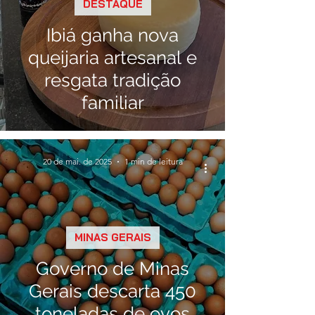
DESTAQUE
Ibiá ganha nova
queijaria artesanal e
resgata tradição
familiar
20 de mai. de 2025
1 min de leitura
MINAS GERAIS
Governo de Minas
Gerais descarta 450
toneladas de ovos