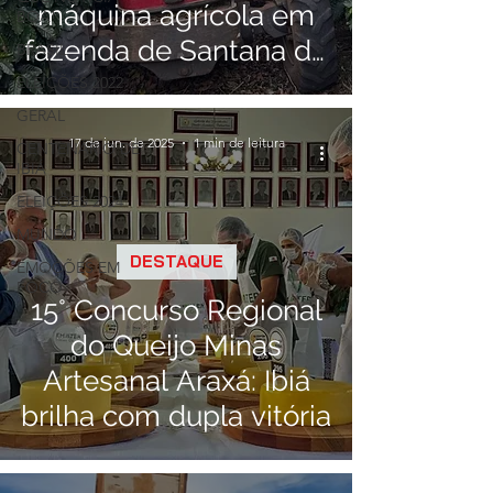
máquina agrícola em
BOA!
fazenda de Santana de
BRASIL
Patos
ELEIÇÕES 2022
GERAL
17 de jun. de 2025
1 min de leitura
CENTENÁRIO DE
IBIÁ
ELEIÇÕES 2024
MUNDO
DESTAQUE
EMOÇÕES EM
FOCO
15° Concurso Regional
do Queijo Minas
Artesanal Araxá: Ibiá
brilha com dupla vitória