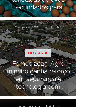
fecundados para
conter gripe aviária
31 de mar. de 2025
2 min de leitura
DESTAQUE
Femec 2025: Agro
mineiro ganha reforço
em segurança e
tecnologia com
Inteligência Artificial
4 de dez. de 2024
2 min de leitura