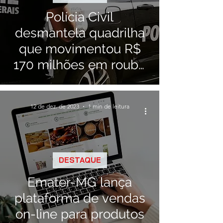
Polícia Civil
desmantela quadrilha
que movimentou R$
170 milhões em roubo
de defensivos agrícolas
em Minas Gerais
12 de dez. de 2023
1 min de leitura
DESTAQUE
Emater-MG lança
plataforma de vendas
on-line para produtos