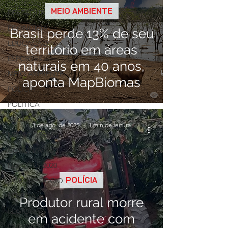
MEIO AMBIENTE
DESTAQUE
ECONOMIA
Brasil perde 13% de seu
EDUCAÇÃO
território em áreas
ESPORTES
naturais em 40 anos,
MEIO AMBIENTE
aponta MapBiomas
POLÍCIA
POLÍTICA
SAÚDE
3 de ago. de 2025
1 min de leitura
MINAS GERAIS
CORONAVÍRUS
ELEIÇÕES 2020
POLÍCIA
AGRONEGÓCIO
ESPECIAL
Produtor rural morre
REGIONAIS
em acidente com
QUE NOTÍCIA