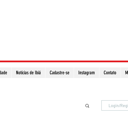
idade
Notícias de Ibiá
Cadastre-se
Instagram
Contato
M
Atualize a página para ver as novas notícias
Login/Reg