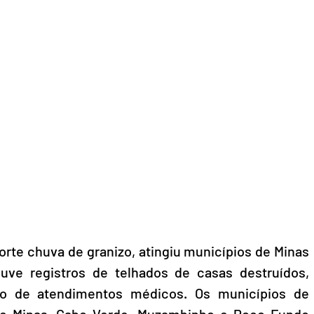
te chuva de granizo, atingiu municípios de Minas 
ouve registros de telhados de casas destruídos, 
ão de atendimentos médicos. Os municípios de 
 de Minas, Cabo Verde, Muzambinho e Poço Fundo 