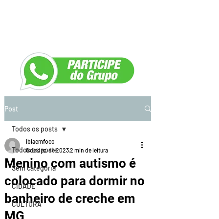
Post
Todos os posts
ibiaemfoco
Todos os posts
8 de dez. de 2023
2 min de leitura
Menino com autismo é
Sem categoria
colocado para dormir no
CIDADE
banheiro de creche em
CULTURA
MG