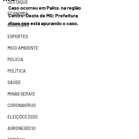
DESTAQUE
Caso ocorreu em Pains, na região 
ECONOMIA
Centro-Oeste de MG; Prefeitura 
disse que está apurando o caso.
EDUCAÇÃO
ESPORTES
MEIO AMBIENTE
POLÍCIA
POLÍTICA
SAÚDE
MINAS GERAIS
CORONAVÍRUS
ELEIÇÕES 2020
AGRONEGÓCIO