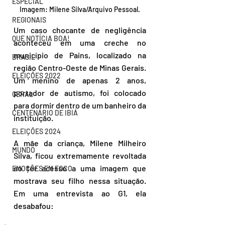
ESPECIAL
Imagem: Milene Silva/Arquivo Pessoal.
REGIONAIS
Um caso chocante de negligência 
QUE NOTÍCIA BOA!
aconteceu em uma creche no 
município de Pains, localizado na 
BRASIL
região Centro-Oeste de Minas Gerais. 
ELEIÇÕES 2022
Um menino de apenas 2 anos, 
portador de autismo, foi colocado 
GERAL
para dormir dentro de um banheiro da 
CENTENÁRIO DE IBIÁ
instituição.
ELEIÇÕES 2024
A mãe da criança, Milene Milheiro 
MUNDO
Silva, ficou extremamente revoltada 
ao ter acesso a uma imagem que 
EMOÇÕES EM FOCO
mostrava seu filho nessa situação. 
Em uma entrevista ao G1, ela 
desabafou: 