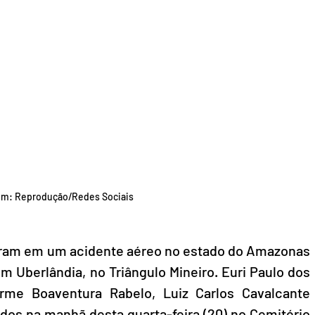
m: Reprodução/Redes Sociais 
ram em um acidente aéreo no estado do Amazonas 
 Uberlândia, no Triângulo Mineiro. Euri Paulo dos 
erme Boaventura Rabelo, Luiz Carlos Cavalcante 
ados na manhã desta quarta-feira (20) no Cemitério 