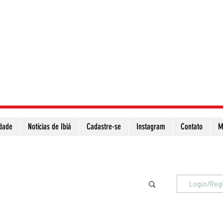
idade
Notícias de Ibiá
Cadastre-se
Instagram
Contato
M
Atualize a página para ver as novas notícias
Login/Reg