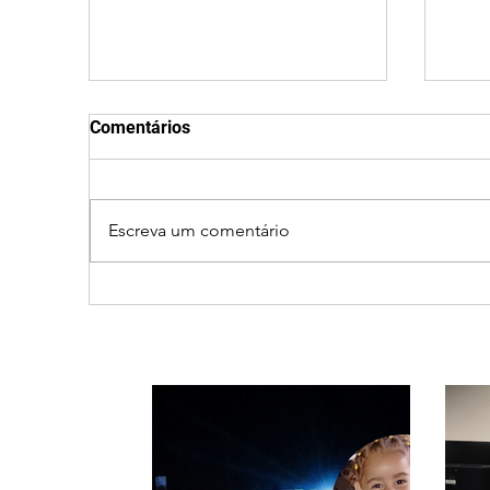
Comentários
Escreva um comentário
Vereador Edinho é
Patr
encontrado morto em
prim
Uberlândia; polícia
reve
investiga o caso
pelo
esp