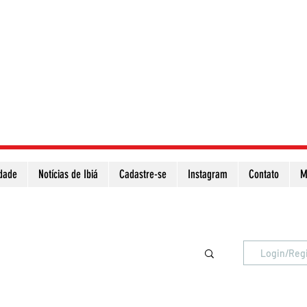
idade
Notícias de Ibiá
Cadastre-se
Instagram
Contato
M
Atualize a página para ver as novas notícias
Login/Reg