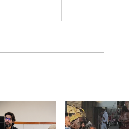
ocínio realiza
eiras cirurgias de
rsão de colostomia
 SUS e reduz fila de
era