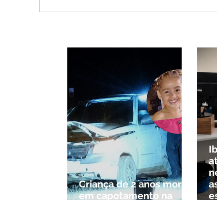
Ciclone bomba no Sul deve
Clei
provocar rajadas de vento
men
e calor extremo no
part
Triângulo e Alto Paranaíba
ao 
I
a
n
Criança de 2 anos morre
a
em capotamento na
e
Zona Rural de Ibiá
c