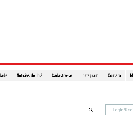
idade
Notícias de Ibiá
Cadastre-se
Instagram
Contato
M
Atualize a página para ver as novas notícias
Login/Reg