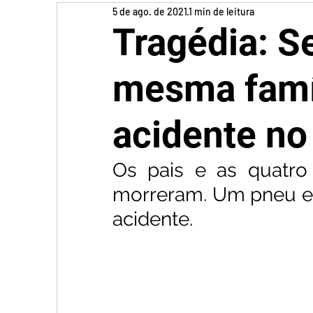
5 de ago. de 2021
1 min de leitura
Tragédia: S
mesma famí
acidente no
Os pais e as quatro 
morreram. Um pneu es
acidente.