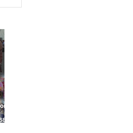
ora
68