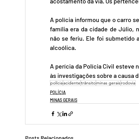
acostamento da via. Os pertences
A polícia informou que o carro s
família era da cidade de Júlio, 
não se feriu. Ele foi submetido 
alcoólica. 
A perícia da Polícia Civil esteve n
às investigações sobre a causa d
polícia
acidente
trânsito
minas gerais
rodovia
POLÍCIA
MINAS GERAIS
Posts Relacionados