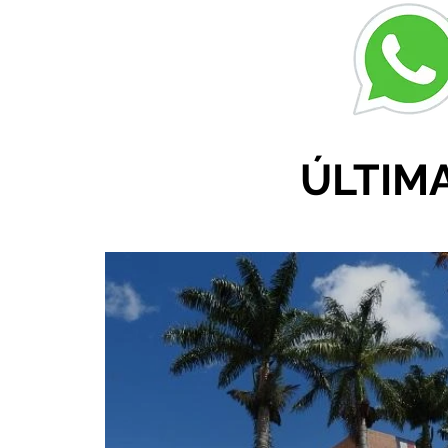
r
ÚLTIM