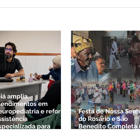
tinho volta atrás, cita
sagem divina, mas
ido nega candidatura
governo de Minas
biá amplia
tendimentos em
europediatria e reforça
Festa de Nossa Senh
ssistência
do Rosário e São
specializada para
Benedito Completa 
rianças da cidade e da
Anos em Ibiá