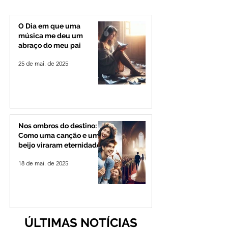
confirmado candidato
município de Rio
ao Governo de Minas
Paranaíba
O Dia em que uma
música me deu um
abraço do meu pai
25 de mai. de 2025
Nos ombros do destino:
Como uma canção e um
beijo viraram eternidade
18 de mai. de 2025
ÚLTIMAS NOTÍCIAS