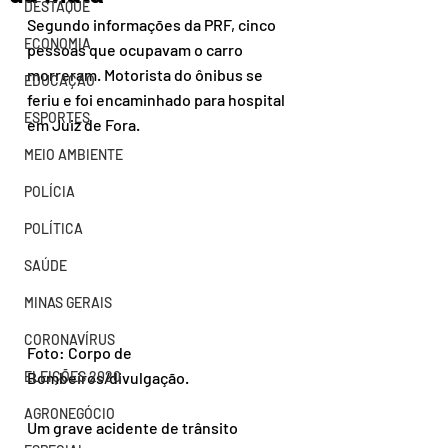
DESTAQUE
Segundo informações da PRF, cinco 
ECONOMIA
pessoas que ocupavam o carro 
morreram. Motorista do ônibus se 
EDUCAÇÃO
feriu e foi encaminhado para hospital 
ESPORTES
em Juiz de Fora.
MEIO AMBIENTE
POLÍCIA
POLÍTICA
SAÚDE
MINAS GERAIS
CORONAVÍRUS
Foto: Corpo de 
ELEIÇÕES 2020
Bombeiros/divulgação.
AGRONEGÓCIO
Um grave acidente de trânsito 