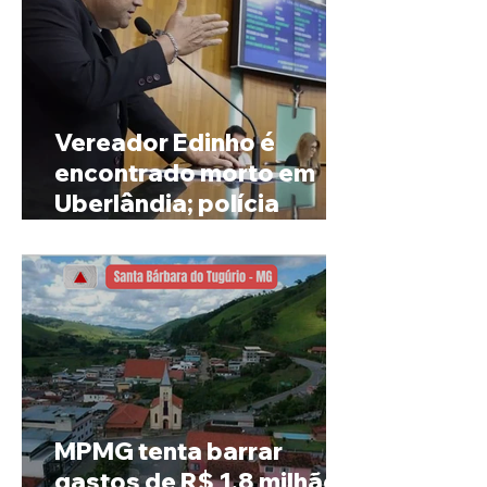
Vereador Edinho é
encontrado morto em
Uberlândia; polícia
investiga o caso
MPMG tenta barrar
gastos de R$ 1,8 milhão