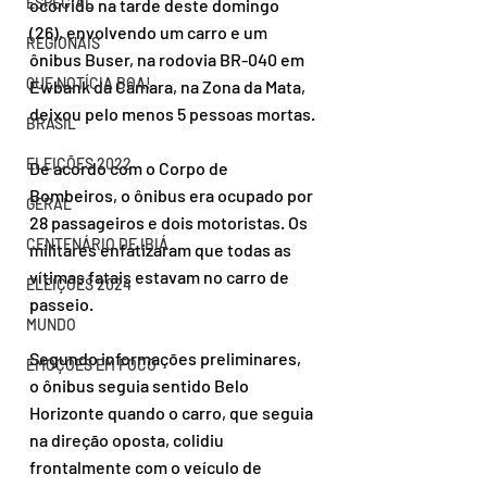
ESPECIAL
ocorrido na tarde deste domingo 
(26), envolvendo um carro e um 
REGIONAIS
ônibus Buser, na rodovia BR-040 em 
QUE NOTÍCIA BOA!
Ewbank da Câmara, na Zona da Mata, 
deixou pelo menos 5 pessoas mortas.
BRASIL
ELEIÇÕES 2022
De acordo com o Corpo de 
Bombeiros, o ônibus era ocupado por 
GERAL
28 passageiros e dois motoristas. Os 
CENTENÁRIO DE IBIÁ
militares enfatizaram que todas as 
vítimas fatais estavam no carro de 
ELEIÇÕES 2024
passeio.
MUNDO
Segundo informações preliminares, 
EMOÇÕES EM FOCO
o ônibus seguia sentido Belo 
Horizonte quando o carro, que seguia 
na direção oposta, colidiu 
frontalmente com o veículo de 