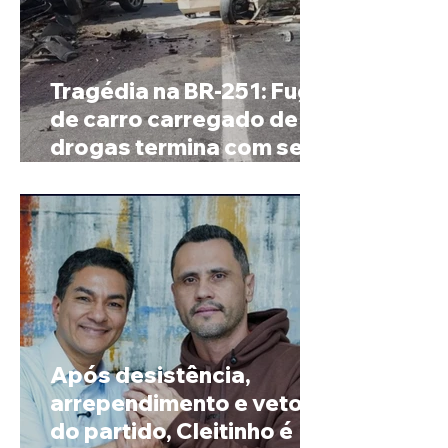
Tragédia na BR-251: Fuga
de carro carregado de
drogas termina com sete
mortos em Salinas
Após desistência,
arrependimento e veto
do partido, Cleitinho é