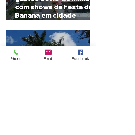
com shows da Festa da
Banana em cidade
mineira de pouco mais de
4 mil habitantes
Phone
Email
Facebook
Patrocínio realiza
primeiras cirurgias de
reversão de colostomia
pelo SUS e reduz fila de
espera