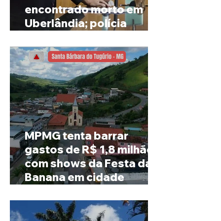
encontrado morto em
Uberlândia; polícia
investiga o caso
MPMG tenta barrar
gastos de R$ 1,8 milhão
com shows da Festa da
Banana em cidade
mineira de pouco mais de
4 mil habitantes