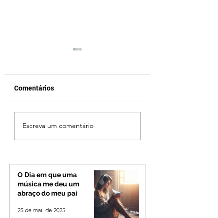
Comentários
Jovem de 24 anos é
Vereador Edinho 
Escreva um comentário
morto após briga
encontrado mort
durante luau no
Uberlândia; políci
município de Rio
investiga o caso
Paranaíba
O Dia em que uma
música me deu um
abraço do meu pai
25 de mai. de 2025