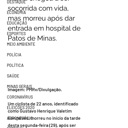
DESTAQUE
socorrida com vida, 
ECONOMIA
mas morreu após dar 
EDUCAÇÃO
entrada em hospital de 
ESPORTES
Patos de Minas.
MEIO AMBIENTE
POLÍCIA
POLÍTICA
SAÚDE
MINAS GERAIS
Imagem: PMRv/Divulgação.
CORONAVÍRUS
Um ciclista de 22 anos, identificado 
ELEIÇÕES 2020
como Gustavo Henrique Valetim 
Gonçalves, morreu no início da tarde 
AGRONEGÓCIO
desta segunda-feira (29), após ser 