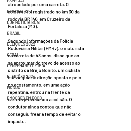
ESPECIAL
atropelado por uma carreta. O 
acidente foi registrado no km 30 da 
REGIONAIS
rodovia BR 146, em Cruzeiro da 
QUE NOTÍCIA BOA!
Fortaleza (MG).
BRASIL
Segundo informações da Polícia 
ELEIÇÕES 2022
Rodoviária Militar (PMRv), o motorista 
GERAL
da carreta de 43 anos, disse que ao 
se aproximar do trevo de acesso ao 
CENTENÁRIO DE IBIÁ
distrito de Brejo Bonito, um ciclista 
ELEIÇÕES 2024
que seguia na direção oposta e pelo 
no acostamento, em uma ação 
MUNDO
repentina, entrou na frente da 
EMOÇÕES EM FOCO
carreta provocando a colisão. O 
condutor ainda contou que não 
conseguiu frear a tempo de evitar o 
impacto.