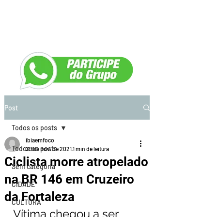
Post
Todos os posts
ibiaemfoco
Todos os posts
29 de nov. de 2021
1 min de leitura
Ciclista morre atropelado
Sem categoria
na BR 146 em Cruzeiro
CIDADE
da Fortaleza
CULTURA
Vítima chegou a ser 