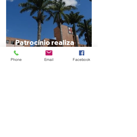
Patrocínio realiza
primeiras cirurgias de
reversão de colostomia
Phone
Email
Facebook
pelo SUS e reduz fila de
espera