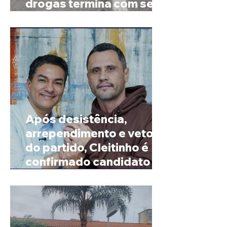
drogas termina com sete
mortos em Salinas
Após desistência,
arrependimento e veto
do partido, Cleitinho é
confirmado candidato ao
Governo de Minas