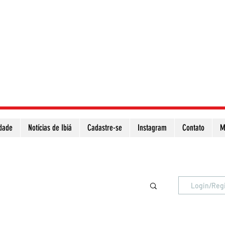
idade
Notícias de Ibiá
Cadastre-se
Instagram
Contato
M
Atualize a página para ver as novas notícias
Login/Reg