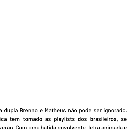
a dupla Brenno e Matheus não pode ser ignorado. 
a tem tomado as playlists dos brasileiros, se 
verão. Com uma batida envolvente, letra animada e 