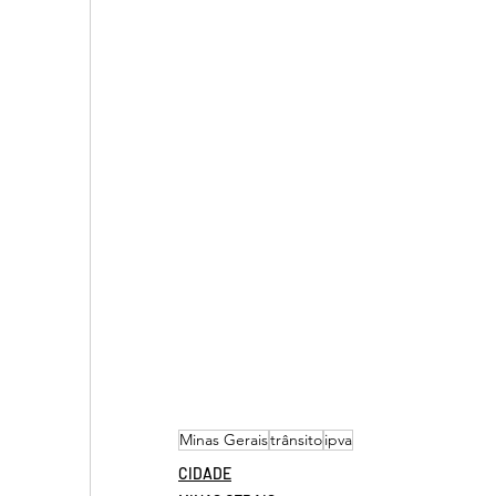
Minas Gerais
trânsito
ipva
CIDADE