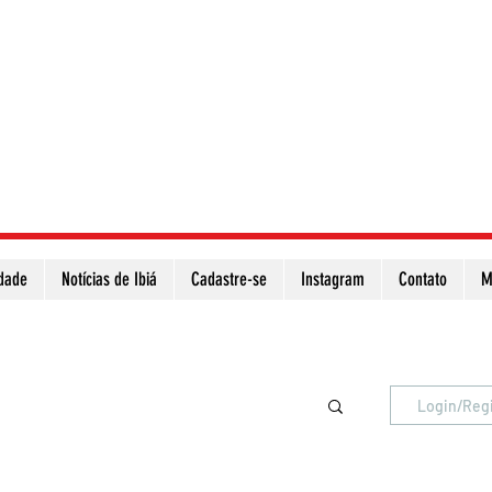
idade
Notícias de Ibiá
Cadastre-se
Instagram
Contato
M
Atualize a página para ver as novas notícias
Login/Reg