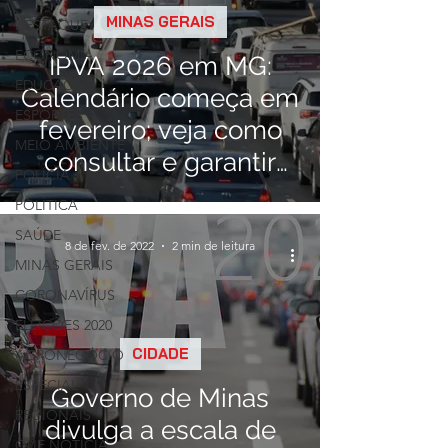
MINAS GERAIS
DESTAQUE
ECONOMIA
IPVA 2026 em MG:
EDUCAÇÃO
Calendário começa em
ESPORTES
fevereiro; veja como
MEIO AMBIENTE
consultar e garantir
POLÍCIA
descontos
POLÍTICA
SAÚDE
8 de fev. de 2022
2 min de leitura
MINAS GERAIS
CORONAVÍRUS
ELEIÇÕES 2020
CIDADE
AGRONEGÓCIO
ESPECIAL
Governo de Minas
REGIONAIS
divulga a escala de
QUE NOTÍCIA