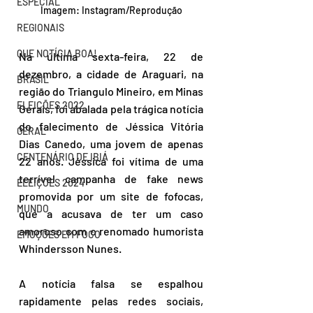
ESPECIAL
Imagem: Instagram/Reprodução
REGIONAIS
QUE NOTÍCIA BOA!
Na última sexta-feira, 22 de 
dezembro, a cidade de Araguari, na 
BRASIL
região do Triangulo Mineiro, em Minas 
ELEIÇÕES 2022
Gerais, foi abalada pela trágica notícia 
do falecimento de Jéssica Vitória 
GERAL
Dias Canedo, uma jovem de apenas 
CENTENÁRIO DE IBIÁ
22 anos. Jéssica foi vítima de uma 
terrível campanha de fake news 
ELEIÇÕES 2024
promovida por um site de fofocas, 
MUNDO
que a acusava de ter um caso 
amoroso com o renomado humorista 
EMOÇÕES EM FOCO
Whindersson Nunes.
A notícia falsa se espalhou 
rapidamente pelas redes sociais, 