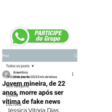
Post
Todos os posts
ibiaemfoco
Todos os posts
26 de dez. de 2023
3 min de leitura
Jovem mineira, de 22
Sem categoria
anos, morre após ser
CIDADE
vítima de fake news
CULTURA
Jéssica Vitória Dias 